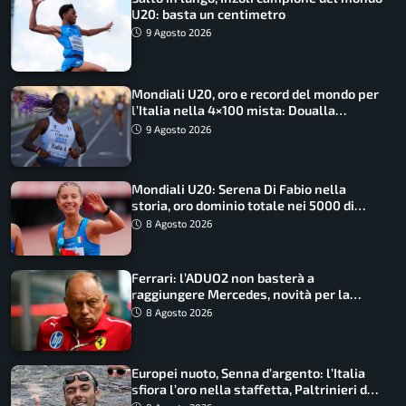
U20: basta un centimetro
9 Agosto 2026
Mondiali U20, oro e record del mondo per
l’Italia nella 4×100 mista: Doualla
straordinaria
9 Agosto 2026
Mondiali U20: Serena Di Fabio nella
storia, oro dominio totale nei 5000 di
marcia
8 Agosto 2026
Ferrari: l’ADUO2 non basterà a
raggiungere Mercedes, novità per la
Macarena
8 Agosto 2026
Europei nuoto, Senna d’argento: l’Italia
sfiora l’oro nella staffetta, Paltrinieri da
urlo, il bilancio azzurro