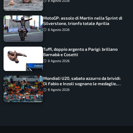
8 Agosto 2026
MotoGP: assolo di Martin nella Sprint di
Silverstone, trionfo totale Aprilia
8 Agosto 2026
Tuffi, doppio argento a Parigi: brillano
Barnabà e Cosetti
8 Agosto 2026
Mondiali U20, sabato azzurro da brividi:
Di Fabio e Inzoli sognano le medaglie,
Castellani e Succo in finale
8 Agosto 2026