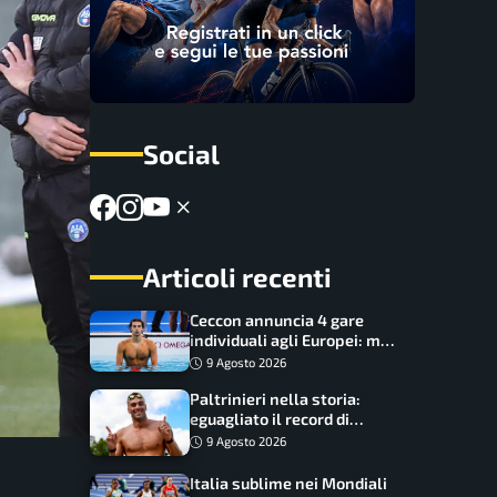
Social
Articoli recenti
Ceccon annuncia 4 gare
individuali agli Europei: ma
c’è una grossa rinuncia
9 Agosto 2026
Paltrinieri nella storia:
eguagliato il record di
medaglie di Federica
9 Agosto 2026
Pellegrini
Italia sublime nei Mondiali