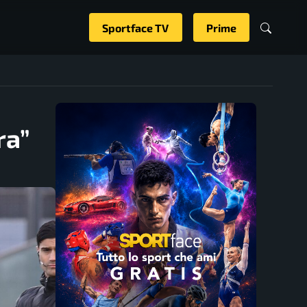
Sportface TV
Prime
ra”