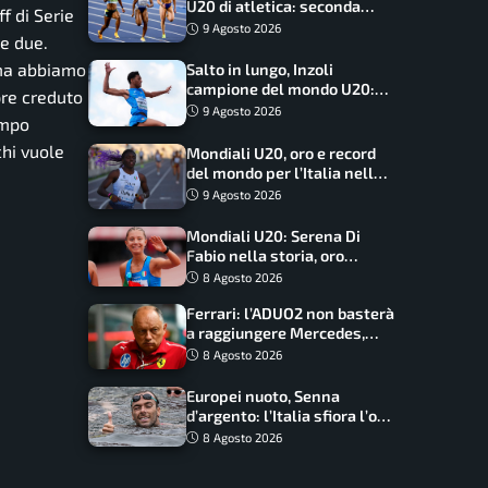
U20 di atletica: seconda
f di Serie
dietro solo agli USA nel
9 Agosto 2026
le due.
medagliere
, ma abbiamo
Salto in lungo, Inzoli
campione del mondo U20:
pre creduto
basta un centimetro
9 Agosto 2026
ampo
chi vuole
Mondiali U20, oro e record
del mondo per l’Italia nella
4×100 mista: Doualla
9 Agosto 2026
straordinaria
Mondiali U20: Serena Di
Fabio nella storia, oro
dominio totale nei 5000 di
8 Agosto 2026
marcia
Ferrari: l’ADUO2 non basterà
a raggiungere Mercedes,
novità per la Macarena
8 Agosto 2026
Europei nuoto, Senna
d’argento: l’Italia sfiora l’oro
nella staffetta, Paltrinieri
8 Agosto 2026
da urlo, il bilancio azzurro