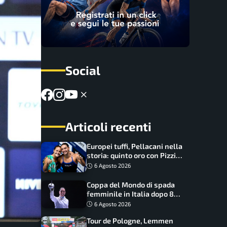
Social
Articoli recenti
Europei tuffi, Pellacani nella
storia: quinto oro con Pizzini
nel sincro da 3 metri
6 Agosto 2026
Coppa del Mondo di spada
femminile in Italia dopo 8
anni, Alberta Santuccio: “Il
6 Agosto 2026
lavoro dà sempre i suoi
Tour de Pologne, Lemmen
frutti”