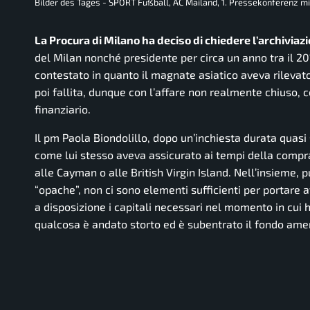
Bilder des Tages - SPORT Fußball, AC Mailand, 1. Pressekonferenz 
La Procura di Milano ha deciso di chiedere l’archiviazi
del Milan nonché presidente per circa un anno tra il 201
contestato in quanto il magnate asiatico aveva rilevato
poi fallita, dunque con l’affare non realmente chiuso, 
finanziario.
Il pm Paola Biondolillo, dopo un’inchiesta durata quas
come lui stesso aveva assicurato ai tempi della comprav
alle Cayman o alle British Virgin Island. Nell’insieme,
“opache”, non ci sono elementi sufficienti per portare av
a disposizione i capitali necessari nel momento in cui
qualcosa è andato storto ed è subentrato il fondo ameri