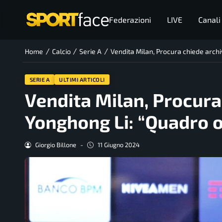
Federazioni
LIVE
Canali
/
/
/
Home
Calcio
Serie A
Vendita Milan, Procura chiede arch
SERIE A
ULTIMI ARTICOLI
Vendita Milan, Procura
Yonghong Li: “Quadro 
Giorgio Billone
-
11 Giugno 2024