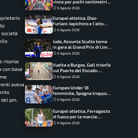
vince per pochi centimetri
su Scaroni: maxi-caduta e
6 Agosto 2026
tappa accorciata
oprietario
Europei atletica, Diaz-
Furlani-Iapichino e l’alto
ato
azzurro: l’Italia sogna nei
6 Agosto 2026
 società
salti
ello
Judo, Assunta Scutto torna
in gara al Grand Prix di Lima:
17 azzurri convocati
6 Agosto 2026
e risorse
Vuelta a Burgos, Gall trionfa
tà con base
sul Puerto del Escudo:
Ciccone secondo e nuova
come
6 Agosto 2026
maglia di leader
irenti aveva
Europeo Under 18
mento
femminile, Spagna troppo
forte: Italia battuta 95-41,
a del pm.
6 Agosto 2026
ora si gioca il Mondiale
Europei atletica, Ferragosto
di fuoco per la marcia:
Palmisano, Stano e
6 Agosto 2026
Fortunato guidano l’Italia