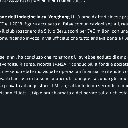
mit den neuen Besitzern YONGHONG LI MILAN 2016-17
one dell’indagine in cui Yonghong Li
, l’uomo d’affari cinese pr
7 e il 2018, figura accusato di false comunicazioni sociali, re
 il club rossonero da Silvio Berlusconi per 740 milioni con una
comunicando invece in via ufficiale che tutto andava bene a liv
i sei anni, ha concluso che Yonghong Li avrebbe goduto di ampi
endita. Risorse, ricorda l’ANSA, riconducibili a fondi e socie
 pur essendo state individuate operazioni finanziarie ritenute 
anti l’accusa di falso in bilancio. Li, dunque, secondo gli inqu
 ha provato ad acquistare il Milan, soltanto in un secondo mo
cano Elliott. Il Gip è ora chiamato a deliberare sulla richiest