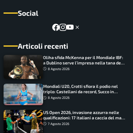
Social
Articoli recenti
Oliha sfida McKenna per il Mondiale IBF:
a Dublino serve l’impresa nella tana del
lupo
8 Agosto 2026
Mondiali U20, Crotti sfiora il podio nel
triplo: Castellani da record, Succo in
finale
8 Agosto 2026
US Open 2026, invasione azzurra nelle
qualificazioni: 17 italiani a caccia del main
draw
7 Agosto 2026