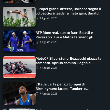
Europei grandi altezze, Barnabà sogna il
colpaccio: è leader a metà gara, Baraldi
ancora in corsa
7 Agosto 2026
ATP Montreal, subito fuori Bolelli e
Vavassori: Luz e Matos fermano gli
azzurri
7 Agosto 2026
MotoGP Silverstone, Bezzecchi piazza la
zampata: Aprilia domina, Bagnaia
costretto al Q1
7 Agosto 2026
L’Italia parte per gli Europei di
Birmingham: Jacobs, Tamberi e
Battocletti guidano una spedizione
7 Agosto 2026
record