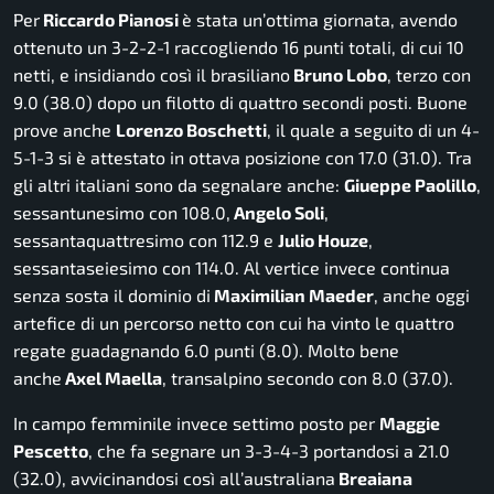
Per
Riccardo Pianosi
è stata un’ottima giornata, avendo
ottenuto un 3-2-2-1 raccogliendo 16 punti totali, di cui 10
netti, e insidiando così il brasiliano
Bruno Lobo
, terzo con
9.0 (38.0) dopo un filotto di quattro secondi posti. Buone
prove anche
Lorenzo Boschetti
, il quale a seguito di un 4-
5-1-3 si è attestato in ottava posizione con 17.0 (31.0). Tra
gli altri italiani sono da segnalare anche:
Giueppe Paolillo
,
sessantunesimo con 108.0,
Angelo Soli
,
sessantaquattresimo con 112.9 e
Julio Houze
,
sessantaseiesimo con 114.0. Al vertice invece continua
senza sosta il dominio di
Maximilian Maeder
, anche oggi
artefice di un percorso netto con cui ha vinto le quattro
regate guadagnando 6.0 punti (8.0). Molto bene
anche
Axel Maella
, transalpino secondo con 8.0 (37.0).
In campo femminile invece settimo posto per
Maggie
Pescetto
, che fa segnare un 3-3-4-3 portandosi a 21.0
(32.0), avvicinandosi così all’australiana
Breaiana