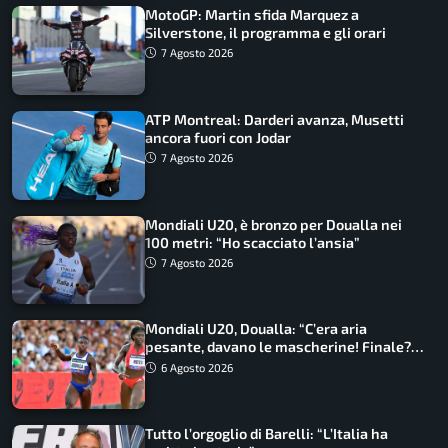
MotoGP: Martin sfida Marquez a
Silverstone, il programma e gli orari
7 Agosto 2026
ATP Montreal: Darderi avanza, Musetti
ancora fuori con Jodar
7 Agosto 2026
Mondiali U20, è bronzo per Doualla nei
100 metri: “Ho scacciato l’ansia”
7 Agosto 2026
Mondiali U20, Doualla: “C’era aria
pesante, davano le mascherine! Finale?
Non ho nulla da perdere”
6 Agosto 2026
Tutto l’orgoglio di Barelli: “L’Italia ha