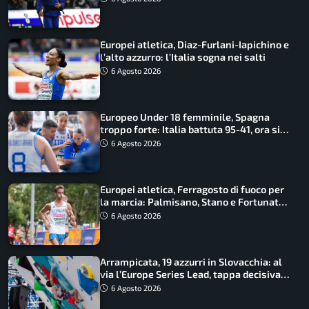
Europei atletica, Diaz-Furlani-Iapichino e
l’alto azzurro: l’Italia sogna nei salti
6 Agosto 2026
Europeo Under 18 femminile, Spagna
troppo forte: Italia battuta 95-41, ora si
gioca il Mondiale
6 Agosto 2026
Europei atletica, Ferragosto di fuoco per
la marcia: Palmisano, Stano e Fortunato
guidano l’Italia
6 Agosto 2026
Arrampicata, 19 azzurri in Slovacchia: al
via l’Europe Series Lead, tappa decisiva
per la Speed
6 Agosto 2026