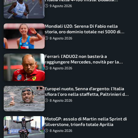
straordinaria
9 Agosto 2026
Mondiali U20: Serena Di Fabio nella
storia, oro dominio totale nei 5000 di
marcia
8 Agosto 2026
Ferrari: l’ADUO2 non basterà a
raggiungere Mercedes, novità per la
Macarena
8 Agosto 2026
Europei nuoto, Senna d’argento: l’Italia
sfiora l’oro nella staffetta, Paltrinieri da
urlo, il bilancio azzurro
8 Agosto 2026
MotoGP: assolo di Martin nella Sprint di
Silverstone, trionfo totale Aprilia
8 Agosto 2026