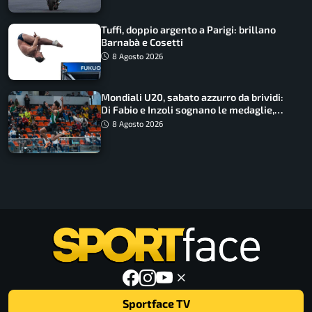
Tuffi, doppio argento a Parigi: brillano
Barnabà e Cosetti
8 Agosto 2026
Mondiali U20, sabato azzurro da brividi:
Di Fabio e Inzoli sognano le medaglie,
Castellani e Succo in finale
8 Agosto 2026
Sportface TV