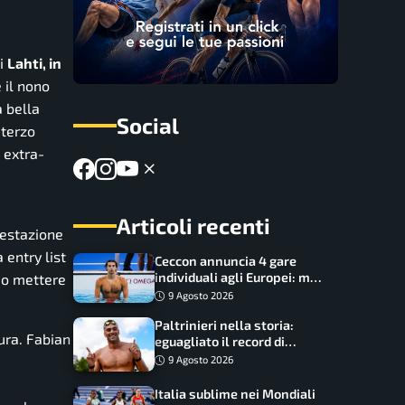
di
Lahti, in
 il nono
 bella
Social
 terzo
 extra-
Articoli recenti
prestazione
 entry list
Ceccon annuncia 4 gare
individuali agli Europei: ma
do mettere
c’è una grossa rinuncia
9 Agosto 2026
Paltrinieri nella storia:
tura. Fabian
eguagliato il record di
medaglie di Federica
9 Agosto 2026
Pellegrini
Italia sublime nei Mondiali