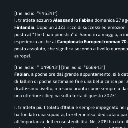
[the_ad id=”445341″]
Il triatleta azzurro
Alessandro Fabian
domenica 27 ago
Finlandia
. Dopo un 2023 ricco di successi ed emozioni 
posto al “The Championship” di Samorin a maggio, a iniz
esperienza anche al
Campionato Europeo Ironman 70.3
posto assoluto, che significa secondo a livello europeo
europei.
[the_ad id=”1049643″] [the_ad id=”668943″]
Fabian
, a poche ore dal grande appuntamento, si è det
di Tallinn di poche settimane fa è una bella carica per 
di altissimo livello, ma sono pronto come sempre a d
una ulteriore ciliegina sulla torta di questo 2023”.
Il triatleta più titolato d’Italia è sempre impegnato nei
ha fondato una squadra, la «Elements», dedicata a pari 
all’importanza dell’ecosostenibilità. Nel 2019 ha dato i