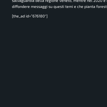
salvaguardia della regione Veneto, mentre nel 2020 è d
diffondere messaggi su questi temi e che pianta forest
[the_ad id=”676180″]