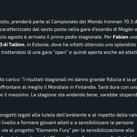
sto, prenderà parte al Campionato del Mondo Ironman 70.3 
caratterizzato dal sesto posto nella gara d’esordio di Mogàn e
io agosto è arrivato il primo podio stagionale. Per
Fabian
una
 di Tallinn
, in Estonia, dove ha infatti ottenuto uno splendido
 trattandosi di una gara “open” e quindi aperta anche ad atleti
to carico:
“I risultati stagionali mi danno grande fiducia e la 
affrontare al meglio il Mondiale in Finlandia. Sarà dura con una
are il massimo. La stagione sta andando bene, sarebbe stupen
 progetti legati alla tutela dell’ambiente e al rispetto della na
livello a formare giovani atleti e a sensibilizzare le persone
l via al progetto “Elements Fury” per la sensibilizzazione alla