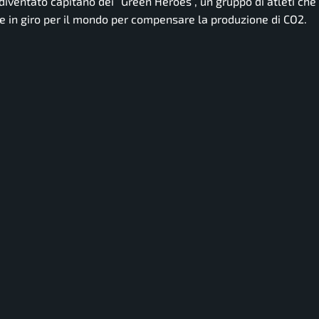
iventato capitano dei “Green Heroes”, un gruppo di atleti che
e in giro per il mondo per compensare la produzione di CO2.