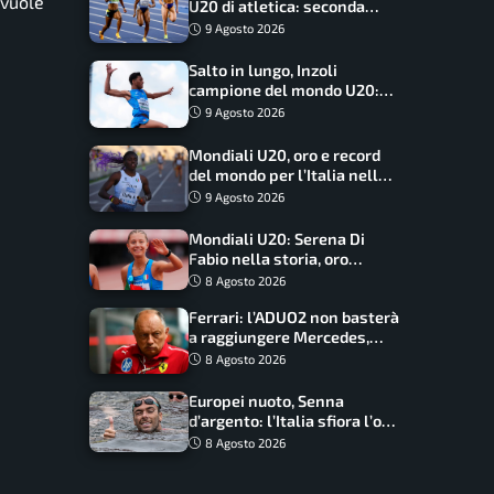
 vuole
U20 di atletica: seconda
dietro solo agli USA nel
9 Agosto 2026
medagliere
Salto in lungo, Inzoli
campione del mondo U20:
basta un centimetro
9 Agosto 2026
Mondiali U20, oro e record
del mondo per l’Italia nella
4×100 mista: Doualla
9 Agosto 2026
straordinaria
Mondiali U20: Serena Di
Fabio nella storia, oro
dominio totale nei 5000 di
8 Agosto 2026
marcia
Ferrari: l’ADUO2 non basterà
a raggiungere Mercedes,
novità per la Macarena
8 Agosto 2026
Europei nuoto, Senna
d’argento: l’Italia sfiora l’oro
nella staffetta, Paltrinieri
8 Agosto 2026
da urlo, il bilancio azzurro