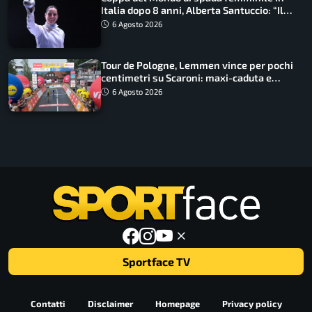
Italia dopo 8 anni, Alberta Santuccio: “Il
lavoro dà sempre i suoi frutti”
6 Agosto 2026
Tour de Pologne, Lemmen vince per pochi
centimetri su Scaroni: maxi-caduta e
tappa accorciata
6 Agosto 2026
Sportface TV
Contatti
Disclaimer
Homepage
Privacy policy