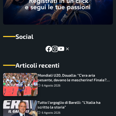
Social
Articoli recenti
Mondiali U20, Doualla: “C’era aria
pesante, davano le mascherine! Finale?
Non ho nulla da perdere”
6 Agosto 2026
Tutto l’orgoglio di Barelli: “L’Italia ha
scritto la storia”
6 Agosto 2026