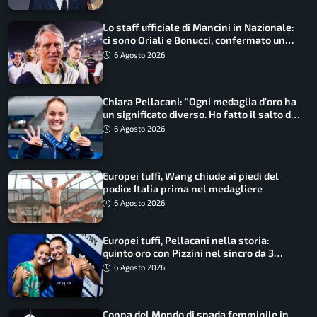
Lo staff ufficiale di Mancini in Nazionale:
ci sono Oriali e Bonucci, confermato un
ritorno
6 Agosto 2026
Chiara Pellacani: “Ogni medaglia d’oro ha
un significato diverso. Ho fatto il salto di
qualità”
6 Agosto 2026
Europei tuffi, Wang chiude ai piedi del
podio: Italia prima nel medagliere
6 Agosto 2026
Europei tuffi, Pellacani nella storia:
quinto oro con Pizzini nel sincro da 3
metri
6 Agosto 2026
Coppa del Mondo di spada femminile in