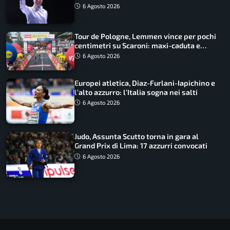
lavoro dà sempre i suoi frutti”
6 Agosto 2026
Tour de Pologne, Lemmen vince per pochi
centimetri su Scaroni: maxi-caduta e
tappa accorciata
6 Agosto 2026
Europei atletica, Diaz-Furlani-Iapichino e
l’alto azzurro: l’Italia sogna nei salti
6 Agosto 2026
Judo, Assunta Scutto torna in gara al
Grand Prix di Lima: 17 azzurri convocati
6 Agosto 2026