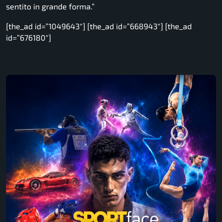
sentito in grande forma.”
[the_ad id=”1049643″] [the_ad id=”668943″] [the_ad
id=”676180″]