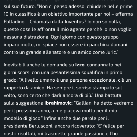
sul suo futuro:
“Non ci penso adesso, chiudere nelle prime
10 in classifica è un obiettivo importante per noi
– afferma
Palladino –
Chiamata dalla Juventus? Io non so nulla,
queste cose le affronta il mio agente perchè io non voglio
nessuna distrazione. Ogni giorno con questo gruppo
imparo molto, mi spiace non essere in panchina domani
contro un grande allenatore e un amico come Juric.”
Inevitabili anche le domande su
Izzo,
condannato nei
giorni scorsi con una pesantissima squalifica in primo
grado:
“A livello umano è una persona eccezionale, c’è un
rapporto da amico. Ha sempre il sorriso stampato sul
volto, sono certo che darà ancora di più.”
Una battuta
sulla suggestione
Ibrahimovic
:
“Galliani ha detto vedremo
per il prossimo anno, a me piaceva molto per il mio
modello di gioco.”
Infine anche due parole per il
presidente Berlusconi, ancora ricoverato:
“E’ felice per i
nostri risultati, mi trasmette grande passione e l’ho