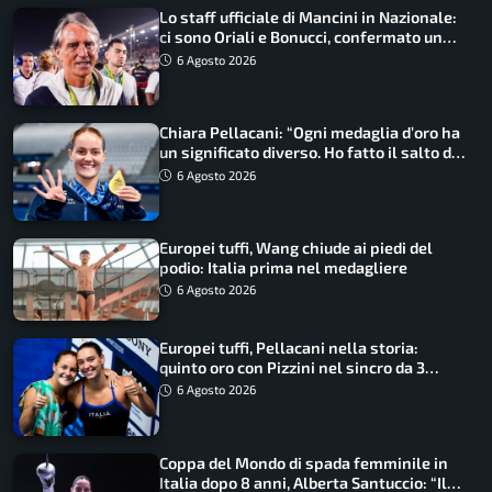
Lo staff ufficiale di Mancini in Nazionale:
ci sono Oriali e Bonucci, confermato un
ritorno
6 Agosto 2026
Chiara Pellacani: “Ogni medaglia d’oro ha
un significato diverso. Ho fatto il salto di
qualità”
6 Agosto 2026
Europei tuffi, Wang chiude ai piedi del
podio: Italia prima nel medagliere
6 Agosto 2026
Europei tuffi, Pellacani nella storia:
quinto oro con Pizzini nel sincro da 3
metri
6 Agosto 2026
Coppa del Mondo di spada femminile in
Italia dopo 8 anni, Alberta Santuccio: “Il