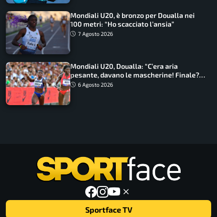
Mondiali U20, è bronzo per Doualla nei
100 metri: “Ho scacciato l’ansia”
7 Agosto 2026
Mondiali U20, Doualla: “C’era aria
pesante, davano le mascherine! Finale?
Non ho nulla da perdere”
6 Agosto 2026
Sportface TV