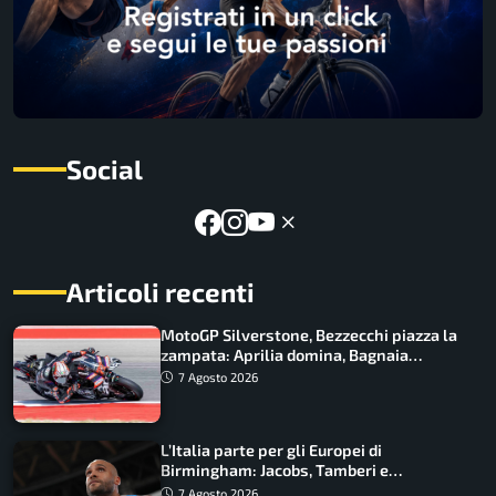
Social
Articoli recenti
MotoGP Silverstone, Bezzecchi piazza la
zampata: Aprilia domina, Bagnaia
costretto al Q1
7 Agosto 2026
L’Italia parte per gli Europei di
Birmingham: Jacobs, Tamberi e
Battocletti guidano una spedizione
7 Agosto 2026