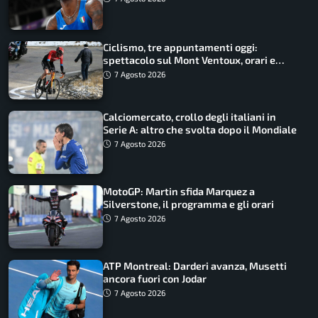
record
Ciclismo, tre appuntamenti oggi:
spettacolo sul Mont Ventoux, orari e
come vederli
7 Agosto 2026
Calciomercato, crollo degli italiani in
Serie A: altro che svolta dopo il Mondiale
7 Agosto 2026
MotoGP: Martin sfida Marquez a
Silverstone, il programma e gli orari
7 Agosto 2026
ATP Montreal: Darderi avanza, Musetti
ancora fuori con Jodar
7 Agosto 2026