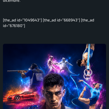
dicembre.
[the_ad id=”1049643″] [the_ad id=”668943″] [the_ad
id=”676180″]