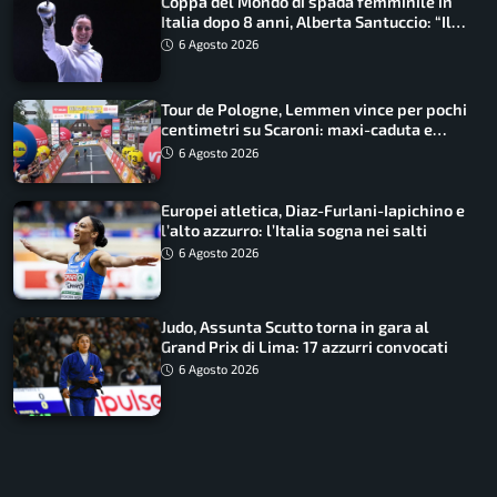
Coppa del Mondo di spada femminile in
Italia dopo 8 anni, Alberta Santuccio: “Il
lavoro dà sempre i suoi frutti”
6 Agosto 2026
Tour de Pologne, Lemmen vince per pochi
centimetri su Scaroni: maxi-caduta e
tappa accorciata
6 Agosto 2026
Europei atletica, Diaz-Furlani-Iapichino e
l’alto azzurro: l’Italia sogna nei salti
6 Agosto 2026
Judo, Assunta Scutto torna in gara al
Grand Prix di Lima: 17 azzurri convocati
6 Agosto 2026