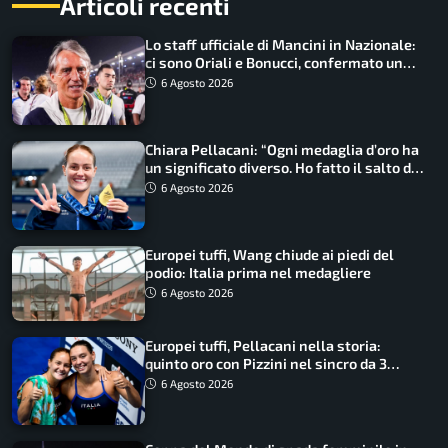
Articoli recenti
Lo staff ufficiale di Mancini in Nazionale:
ci sono Oriali e Bonucci, confermato un
ritorno
6 Agosto 2026
Chiara Pellacani: “Ogni medaglia d’oro ha
un significato diverso. Ho fatto il salto di
qualità”
6 Agosto 2026
Europei tuffi, Wang chiude ai piedi del
podio: Italia prima nel medagliere
6 Agosto 2026
Europei tuffi, Pellacani nella storia:
quinto oro con Pizzini nel sincro da 3
metri
6 Agosto 2026