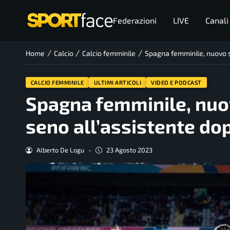
Federazioni
LIVE
Canali
/
/
/
Home
Calcio
Calcio femminile
Spagna femminile, nuovo sca
CALCIO FEMMINILE
ULTIMI ARTICOLI
VIDEO E PODCAST
Spagna femminile, nuovo
seno all’assistente dop
Alberto De Logu
-
23 Agosto 2023