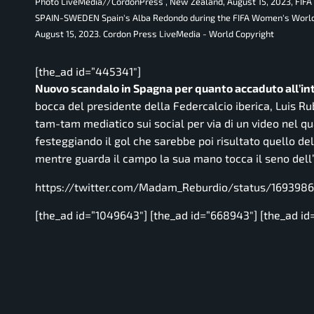
Photo LiveMedia//CordonPress , New Zealand, August 15, 2023
SPAIN-SWEDEN Spain's Alba Redondo during the FIFA Women's World 
August 15, 2023. Cordon Press LiveMedia - World Copyright
[the_ad id=”445341″]
Nuovo scandalo in Spagna per quanto accaduto all’int
bocca del presidente della Federcalcio iberica, Luis Rub
tam-tam mediatico sui social per via di un video nel qua
festeggiando il gol che sarebbe poi risultato quello del
mentre guarda il campo la sua mano tocca il seno dell’
https://twitter.com/Madam_Reburdio/status/169398
[the_ad id=”1049643″] [the_ad id=”668943″] [the_ad id