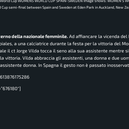
, FIFA World Cup WOMENS WORLD CUP SPAIN-SWEDEN Image shows: WOMEN'S 
Cup semi-final between Spain and Sweden at Eden Park in Auckland, New Ze
erno della nazionale femminile.
Ad affiancare la vicenda del 
iales, a una calciatrice durante la festa per la vittoria del Mo
le il ct Jorge Vilda tocca il seno alla sua assistente mentre s
la vittoria. Vilda abbraccia gli assistenti, una donna e due uom
assistente donna. In Spagna il gesto non è passato inosservat
6613876175286
=”676180″]