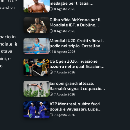
WORLD CUP
medaglie per l’Italia:
aland, on
Paltrinieri guida la staffetta,
8 Agosto 2026
Barnabà sogna l’oro dalle
grandi altezze
Oliha sfida McKenna per il
Mondiale IBF: a Dublino
serve l’impresa nella tana
8 Agosto 2026
del lupo
bacio in
Mondiali U20, Crotti sfiora il
ndiale, è
podio nel triplo: Castellani
i stava
da record, Succo in finale
8 Agosto 2026
ini, e
US Open 2026, invasione
o.
azzurra nelle qualificazioni:
17 italiani a caccia del main
7 Agosto 2026
draw
Europei grandi altezze,
Barnabà sogna il colpaccio:
è leader a metà gara, Baraldi
7 Agosto 2026
ancora in corsa
ATP Montreal, subito fuori
Bolelli e Vavassori: Luz e
Matos fermano gli azzurri
7 Agosto 2026