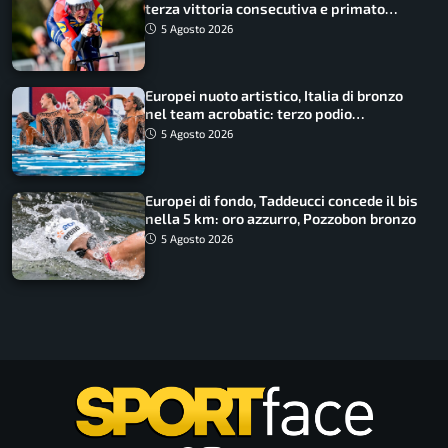
terza vittoria consecutiva e primato
rafforzato
5 Agosto 2026
Europei nuoto artistico, Italia di bronzo
nel team acrobatic: terzo podio
consecutivo
5 Agosto 2026
Europei di fondo, Taddeucci concede il bis
nella 5 km: oro azzurro, Pozzobon bronzo
5 Agosto 2026