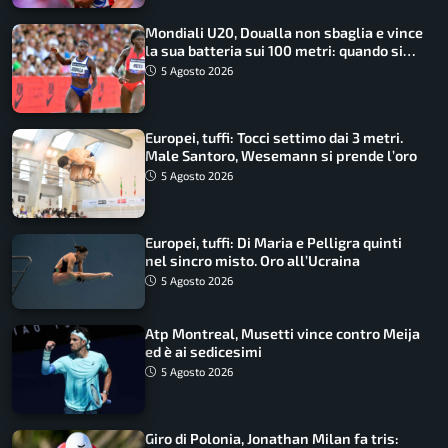
Mondiali U20, Doualla non sbaglia e vince
la sua batteria sui 100 metri: quando si
disputano le finali
5 Agosto 2026
Europei, tuffi: Tocci settimo dai 3 metri.
Male Santoro, Wesemann si prende l’oro
5 Agosto 2026
Europei, tuffi: Di Maria e Pelligra quinti
nel sincro misto. Oro all’Ucraina
5 Agosto 2026
Atp Montreal, Musetti vince contro Meija
ed è ai sedicesimi
5 Agosto 2026
Giro di Polonia, Jonathan Milan fa tris: