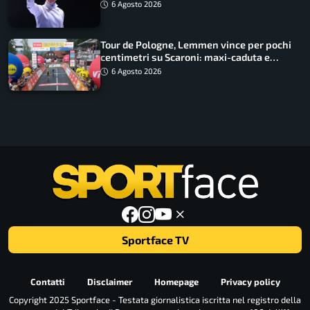
lavoro dà sempre i suoi frutti”
6 Agosto 2026
Tour de Pologne, Lemmen vince per pochi
centimetri su Scaroni: maxi-caduta e
tappa accorciata
6 Agosto 2026
Sportface TV
Contatti
Disclaimer
Homepage
Privacy policy
Copyright 2025 Sportface - Testata giornalistica iscritta nel registro della