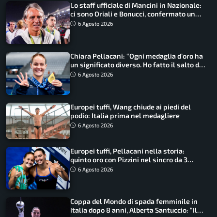
Lo staff ufficiale di Mancini in Nazionale:
ci sono Oriali e Bonucci, confermato un
ritorno
6 Agosto 2026
Chiara Pellacani: “Ogni medaglia d’oro ha
un significato diverso. Ho fatto il salto di
qualità”
6 Agosto 2026
Europei tuffi, Wang chiude ai piedi del
podio: Italia prima nel medagliere
6 Agosto 2026
Europei tuffi, Pellacani nella storia:
quinto oro con Pizzini nel sincro da 3
metri
6 Agosto 2026
Coppa del Mondo di spada femminile in
Italia dopo 8 anni, Alberta Santuccio: “Il