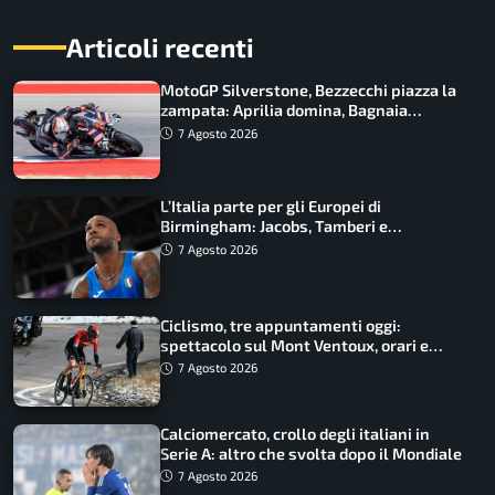
Articoli recenti
MotoGP Silverstone, Bezzecchi piazza la
zampata: Aprilia domina, Bagnaia
costretto al Q1
7 Agosto 2026
L’Italia parte per gli Europei di
Birmingham: Jacobs, Tamberi e
Battocletti guidano una spedizione
7 Agosto 2026
record
Ciclismo, tre appuntamenti oggi:
spettacolo sul Mont Ventoux, orari e
come vederli
7 Agosto 2026
Calciomercato, crollo degli italiani in
Serie A: altro che svolta dopo il Mondiale
7 Agosto 2026