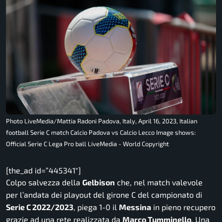
Photo LiveMedia/Mattia Radoni Padova, Italy, April 16, 2023, Italian
football Serie C match Calcio Padova vs Calcio Lecco Image shows:
Official Serie C Lega Pro ball LiveMedia - World Copyright
[the_ad id=”445341″]
Colpo salvezza della
Gelbison
che, nel match valevole
per l’andata dei playout del girone C del campionato di
Serie C 2022/2023
, piega 1-0 il
Messina
in pieno recupero
grazie ad una rete realizzata da
Marco Tumminello
. Una