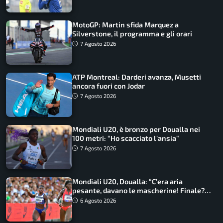
MotoGP: Martin sfida Marquez a
Silverstone, il programma e gli orari
7 Agosto 2026
ATP Montreal: Darderi avanza, Musetti
ancora fuori con Jodar
7 Agosto 2026
Mondiali U20, è bronzo per Doualla nei
100 metri: “Ho scacciato l’ansia”
7 Agosto 2026
Mondiali U20, Doualla: “C’era aria
pesante, davano le mascherine! Finale?
Non ho nulla da perdere”
6 Agosto 2026