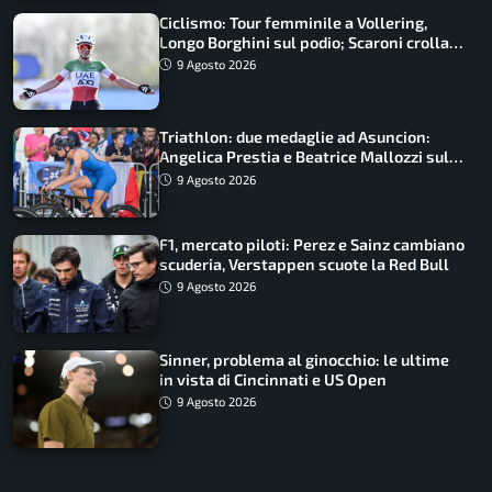
Ciclismo: Tour femminile a Vollering,
Longo Borghini sul podio; Scaroni crolla
in Polonia
9 Agosto 2026
Triathlon: due medaglie ad Asuncion:
Angelica Prestia e Beatrice Mallozzi sul
podio
9 Agosto 2026
F1, mercato piloti: Perez e Sainz cambiano
scuderia, Verstappen scuote la Red Bull
9 Agosto 2026
Sinner, problema al ginocchio: le ultime
in vista di Cincinnati e US Open
9 Agosto 2026