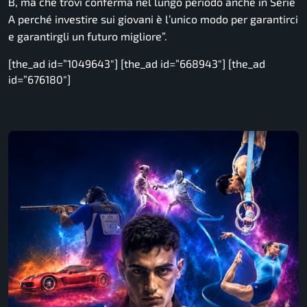
B, ma che trovi conferma nel lungo periodo anche in Serie
A perché investire sui giovani è l’unico modo per garantirci
e garantirgli un futuro migliore”.
[the_ad id=”1049643″] [the_ad id=”668943″] [the_ad
id=”676180″]