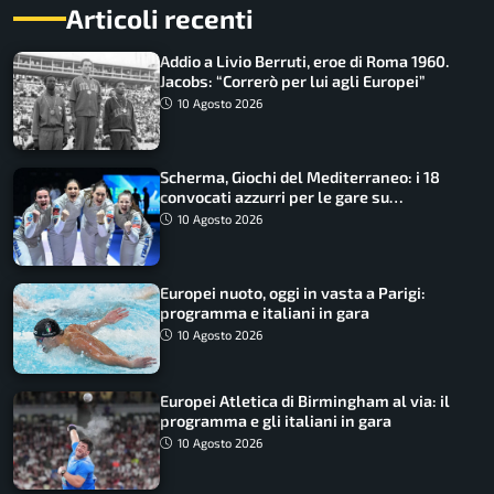
Articoli recenti
Addio a Livio Berruti, eroe di Roma 1960.
Jacobs: “Correrò per lui agli Europei”
10 Agosto 2026
Scherma, Giochi del Mediterraneo: i 18
convocati azzurri per le gare su
SportFaceTV
10 Agosto 2026
Europei nuoto, oggi in vasta a Parigi:
programma e italiani in gara
10 Agosto 2026
Europei Atletica di Birmingham al via: il
programma e gli italiani in gara
10 Agosto 2026