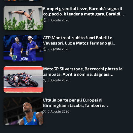
Europei grandi altezze, Barnabà sogna il
colpaccio: è leader a metà gara, Baraldi
ancora in corsa
7 Agosto 2026
ATP Montreal, subito fuori Bolelli e
Vavassori: Luz e Matos fermano gli
azzurri
7 Agosto 2026
MotoGP Silverstone, Bezzecchi piazza la
zampata: Aprilia domina, Bagnaia
costretto al Q1
7 Agosto 2026
L’Italia parte per gli Europei di
Birmingham: Jacobs, Tamberi e
Battocletti guidano una spedizione
7 Agosto 2026
record