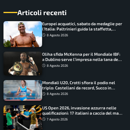
Articoli recenti
Europei acquatici, sabato da medaglie per
l’Italia: Paltrinieri guida la staffetta,
Barnabà sogna l’oro dalle grandi altezze
8 Agosto 2026
Oliha sfida McKenna per il Mondiale IBF:
a Dublino serve l’impresa nella tana del
lupo
8 Agosto 2026
Mondiali U20, Crotti sfiora il podio nel
triplo: Castellani da record, Succo in
finale
8 Agosto 2026
US Open 2026, invasione azzurra nelle
qualificazioni: 17 italiani a caccia del main
draw
7 Agosto 2026