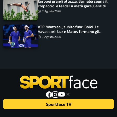
Europei grandi altezze, Barnabà sogna il
colpaccio: è leader a metà gara, Baraldi
ancora in corsa
7 Agosto 2026
ATP Montreal, subito fuori Bolelli e
Vavassori: Luz e Matos fermano gli
azzurri
7 Agosto 2026
Sportface TV