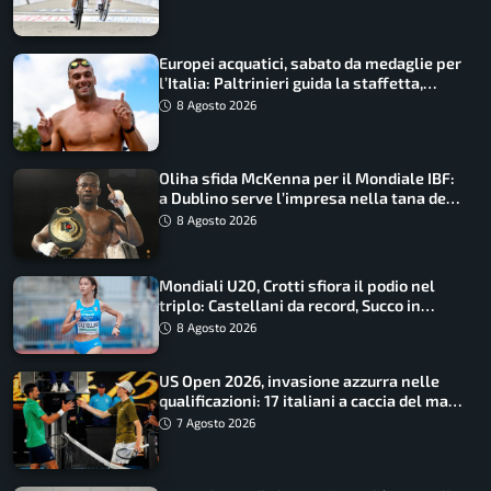
Europei acquatici, sabato da medaglie per
l’Italia: Paltrinieri guida la staffetta,
Barnabà sogna l’oro dalle grandi altezze
8 Agosto 2026
Oliha sfida McKenna per il Mondiale IBF:
a Dublino serve l’impresa nella tana del
lupo
8 Agosto 2026
Mondiali U20, Crotti sfiora il podio nel
triplo: Castellani da record, Succo in
finale
8 Agosto 2026
US Open 2026, invasione azzurra nelle
qualificazioni: 17 italiani a caccia del main
draw
7 Agosto 2026