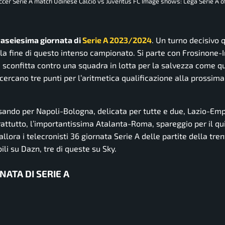
occer Serie A match Udinese Calcio vs Juventus FC Image shows: Lega Serie A off
ntaseiesima giornata di
Serie A 2023/2024
. Un turno decisivo 
 fine di questo intenso campionato. Si parte con Frosinone-In
a sconfitta contro una squadra in lotta per la salvezza come q
cercano tre punti per l’aritmetica qualificazione alla prossima
assando per Napoli-Bologna, delicata per tutte e due, Lazio-Em
oprattutto, l’importantissima Atalanta-Roma, spareggio per il q
lora i telecronisti 36 giornata Serie A delle partite della tr
ili su Dazn, tre di queste su Sky.
NATA DI SERIE A