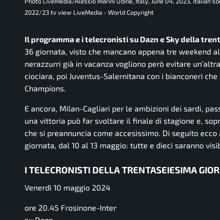
Photo LiveMedia/Alessio Marini Udine, Italy, June 04, 2023, italian s
2022/23 tv view LiveMedia - World Copyright
Il programma e i telecronisti su Dazn e Sky della tre
36 giornata, visto che mancano appena tre weekend alla
nerazzurri già in vacanza vogliono però evitare un’altr
ciociara, poi Juventus-Salernitana con i bianconeri che 
Champions.
E ancora, Milan-Cagliari per le ambizioni dei sardi, p
una vittoria può far svoltare il finale di stagione e, s
che si preannuncia come accesissimo. Di seguito ecco al
giornata, dal 10 al 13 maggio: tutte e dieci saranno visib
I TELECRONISTI DELLA TRENTASEIESIMA GIOR
Venerdì 10 maggio 2024
ore 20.45 Frosinone-Inter
su Dazn