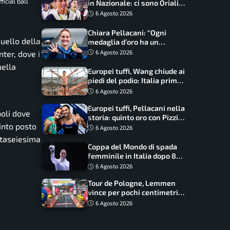
icial ball
in Nazionale: ci sono Oriali e
Bonucci, confermato un
6 Agosto 2026
ritorno
Chiara Pellacani: “Ogni
quello della
medaglia d’oro ha un
significato diverso. Ho fatto
6 Agosto 2026
ter, dove i
il salto di qualità”
uella
Europei tuffi, Wang chiude ai
piedi del podio: Italia prima
nel medagliere
6 Agosto 2026
Europei tuffi, Pellacani nella
poli dove
storia: quinto oro con Pizzini
uinto posto
nel sincro da 3 metri
6 Agosto 2026
entaseiesima
Coppa del Mondo di spada
femminile in Italia dopo 8
anni, Alberta Santuccio: “Il
6 Agosto 2026
lavoro dà sempre i suoi
Tour de Pologne, Lemmen
frutti”
vince per pochi centimetri
su Scaroni: maxi-caduta e
6 Agosto 2026
tappa accorciata