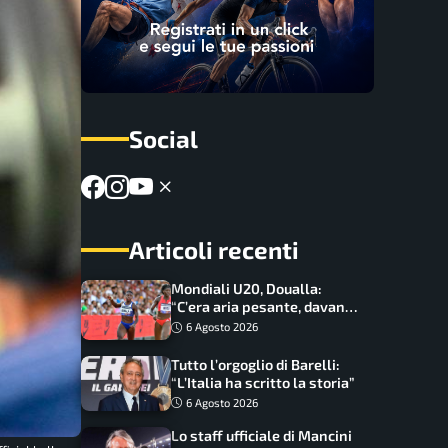
Social
Articoli recenti
Mondiali U20, Doualla:
“C’era aria pesante, davano
le mascherine! Finale? Non
6 Agosto 2026
ho nulla da perdere”
Tutto l’orgoglio di Barelli:
“L’Italia ha scritto la storia”
6 Agosto 2026
Lo staff ufficiale di Mancini