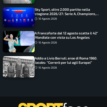
Sky Sport, oltre 2.000 partite nella
stagione 2026/27: Serie A, Champions,
Premier e tutte le novità
10 Agosto 2026
A Francoforte dal 12 agosto scatta il 42°
Mondiale con vista su Los Angeles
10 Agosto 2026
Addio a Livio Berruti, eroe di Roma 1960.
Jacobs: “Correrò per lui agli Europei”
10 Agosto 2026