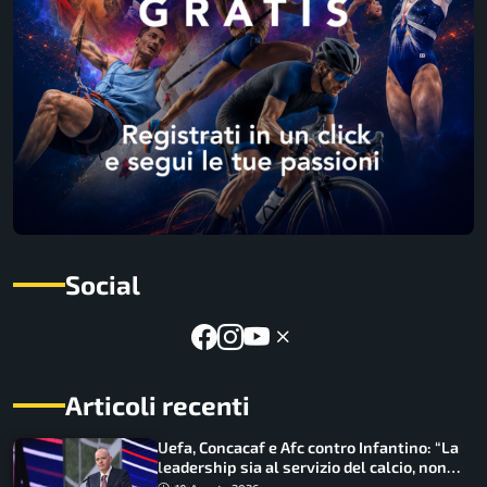
Social
Articoli recenti
Uefa, Concacaf e Afc contro Infantino: “La
leadership sia al servizio del calcio, non
cerchi di dominarlo”