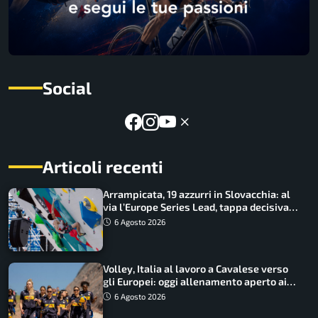
Social
Articoli recenti
Arrampicata, 19 azzurri in Slovacchia: al
via l’Europe Series Lead, tappa decisiva
per la Speed
6 Agosto 2026
Volley, Italia al lavoro a Cavalese verso
gli Europei: oggi allenamento aperto ai
tifosi
6 Agosto 2026