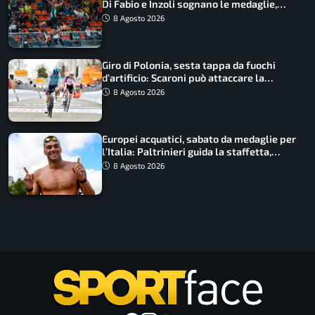
Di Fabio e Inzoli sognano le medaglie,
Castellani e Succo in finale
8 Agosto 2026
Giro di Polonia, sesta tappa da fuochi
d’artificio: Scaroni può attaccare la
maglia di Lemmen
8 Agosto 2026
Europei acquatici, sabato da medaglie per
l’Italia: Paltrinieri guida la staffetta,
Barnabà sogna l’oro dalle grandi altezze
8 Agosto 2026