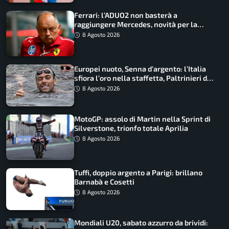
Ferrari: l’ADUO2 non basterà a
raggiungere Mercedes, novità per la
Macarena
8 Agosto 2026
Europei nuoto, Senna d’argento: l’Italia
sfiora l’oro nella staffetta, Paltrinieri da
urlo, il bilancio azzurro
8 Agosto 2026
MotoGP: assolo di Martin nella Sprint di
Silverstone, trionfo totale Aprilia
8 Agosto 2026
Tuffi, doppio argento a Parigi: brillano
Barnabà e Cosetti
8 Agosto 2026
Mondiali U20, sabato azzurro da brividi: