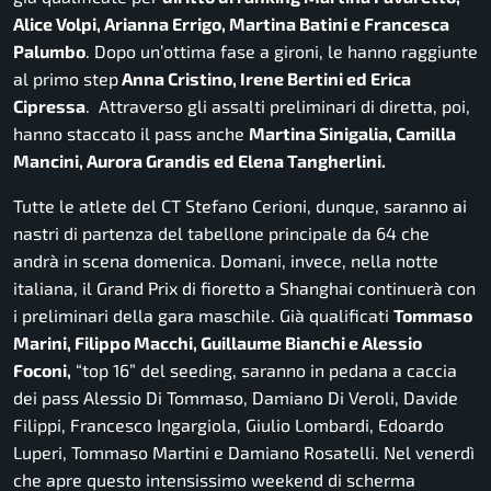
Alice Volpi, Arianna Errigo, Martina Batini e Francesca
Palumbo
. Dopo un’ottima fase a gironi, le hanno raggiunte
al primo step
Anna Cristino, Irene Bertini ed Erica
Cipressa
. Attraverso gli assalti preliminari di diretta, poi,
hanno staccato il pass anche
Martina Sinigalia, Camilla
Mancini, Aurora Grandis ed Elena Tangherlini.
Tutte le atlete del CT Stefano Cerioni, dunque, saranno ai
nastri di partenza del tabellone principale da 64 che
andrà in scena domenica. Domani, invece, nella notte
italiana, il Grand Prix di fioretto a Shanghai continuerà con
i preliminari della gara maschile. Già qualificati
Tommaso
Marini, Filippo Macchi, Guillaume Bianchi e Alessio
Foconi,
“top 16” del seeding, saranno in pedana a caccia
dei pass Alessio Di Tommaso, Damiano Di Veroli, Davide
Filippi, Francesco Ingargiola, Giulio Lombardi, Edoardo
Luperi, Tommaso Martini e Damiano Rosatelli. Nel venerdì
che apre questo intensissimo weekend di scherma