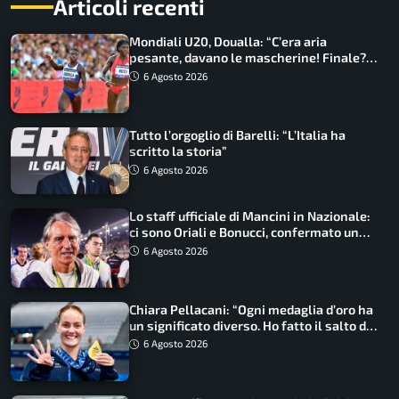
Articoli recenti
Mondiali U20, Doualla: “C’era aria
pesante, davano le mascherine! Finale?
Non ho nulla da perdere”
6 Agosto 2026
Tutto l’orgoglio di Barelli: “L’Italia ha
scritto la storia”
6 Agosto 2026
Lo staff ufficiale di Mancini in Nazionale:
ci sono Oriali e Bonucci, confermato un
ritorno
6 Agosto 2026
Chiara Pellacani: “Ogni medaglia d’oro ha
un significato diverso. Ho fatto il salto di
qualità”
6 Agosto 2026