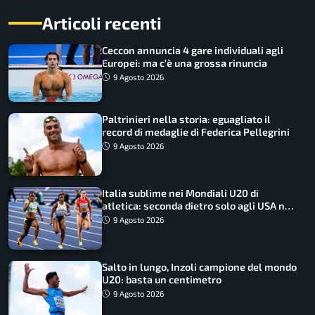
Articoli recenti
Ceccon annuncia 4 gare individuali agli
Europei: ma c’è una grossa rinuncia
9 Agosto 2026
Paltrinieri nella storia: eguagliato il
record di medaglie di Federica Pellegrini
9 Agosto 2026
Italia sublime nei Mondiali U20 di
atletica: seconda dietro solo agli USA nel
medagliere
9 Agosto 2026
Salto in lungo, Inzoli campione del mondo
U20: basta un centimetro
9 Agosto 2026