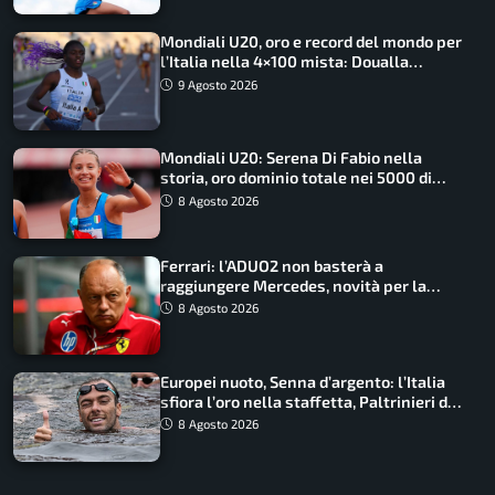
Mondiali U20, oro e record del mondo per
l’Italia nella 4×100 mista: Doualla
straordinaria
9 Agosto 2026
Mondiali U20: Serena Di Fabio nella
storia, oro dominio totale nei 5000 di
marcia
8 Agosto 2026
Ferrari: l’ADUO2 non basterà a
raggiungere Mercedes, novità per la
Macarena
8 Agosto 2026
Europei nuoto, Senna d’argento: l’Italia
sfiora l’oro nella staffetta, Paltrinieri da
urlo, il bilancio azzurro
8 Agosto 2026