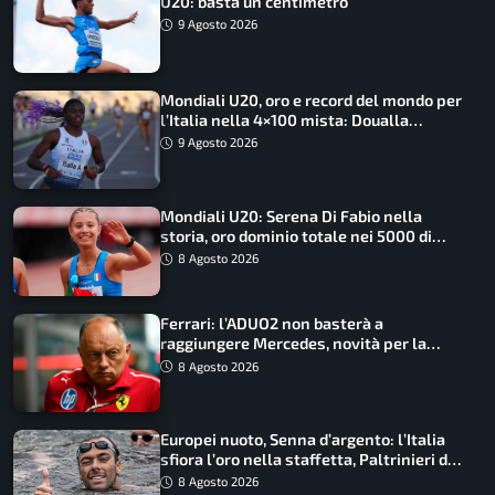
U20: basta un centimetro
9 Agosto 2026
Mondiali U20, oro e record del mondo per
l’Italia nella 4×100 mista: Doualla
straordinaria
9 Agosto 2026
Mondiali U20: Serena Di Fabio nella
storia, oro dominio totale nei 5000 di
marcia
8 Agosto 2026
Ferrari: l’ADUO2 non basterà a
raggiungere Mercedes, novità per la
Macarena
8 Agosto 2026
Europei nuoto, Senna d’argento: l’Italia
sfiora l’oro nella staffetta, Paltrinieri da
urlo, il bilancio azzurro
8 Agosto 2026