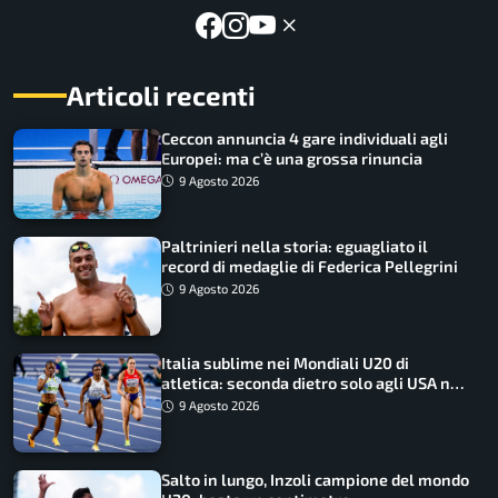
Articoli recenti
Ceccon annuncia 4 gare individuali agli
Europei: ma c’è una grossa rinuncia
9 Agosto 2026
Paltrinieri nella storia: eguagliato il
record di medaglie di Federica Pellegrini
9 Agosto 2026
Italia sublime nei Mondiali U20 di
atletica: seconda dietro solo agli USA nel
medagliere
9 Agosto 2026
Salto in lungo, Inzoli campione del mondo