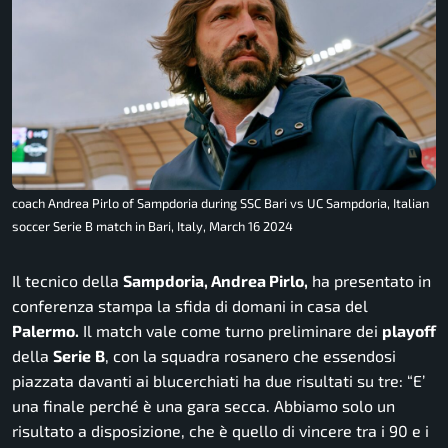
coach Andrea Pirlo of Sampdoria during SSC Bari vs UC Sampdoria, Italian
soccer Serie B match in Bari, Italy, March 16 2024
Il tecnico della
Sampdoria, Andrea Pirlo,
ha presentato in
conferenza stampa la sfida di domani in casa del
Palermo.
Il match vale come turno preliminare dei
playoff
della
Serie
B
, con la squadra rosanero che essendosi
piazzata davanti ai blucerchiati ha due risultati su tre:
“E’
una finale perché è una gara secca. Abbiamo solo un
risultato a disposizione, che è quello di vincere tra i 90 e i