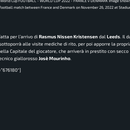
FIFA World Cup FOOTBALL - WORLD CUP 2022 - FRANCE v DENMARK Image show
D football match between France and Denmark on November 26, 2022 at Stadiu
atta per l’arrivo di
Rasmus Nissen Kristensen
dal
Leeds
. Il 
 sottoporrà alle visite mediche di rito, per poi apporre la propri
nella Capitale del giocatore, che arriverà in prestito con secco
tecnico giallorosso
Josè Mourinho
.
=”676180″]