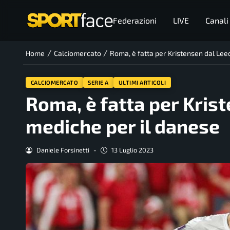
Federazioni
LIVE
Canali
/
/
Home
Calciomercato
Roma, è fatta per Kristensen dal Lee
CALCIOMERCATO
SERIE A
ULTIMI ARTICOLI
Roma, è fatta per Kris
mediche per il danese
Daniele Forsinetti
-
13 Luglio 2023