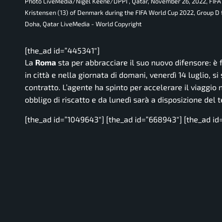
Photo LiveMedia/Nigel Keene/DPPI , Qatar, November 26, 2022, 
Kristensen (13) of Denmark during the FIFA World Cup 2022, Group 
Doha, Qatar LiveMedia - World Copyright
[the_ad id=”445341″]
La
Roma
sta per abbracciare il suo nuovo difensore: è f
in città e nella giornata di domani, venerdì 14 luglio, si
contratto. L’agente ha spinto per accelerare il viaggio 
obbligo di riscatto e da lunedì sarà a disposizione del 
[the_ad id=”1049643″] [the_ad id=”668943″] [the_ad id