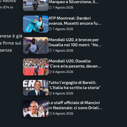
s: Rasmus
Marquez a Silverstone, il
programma e gli orari
m 974 in
7 Agosto 2026
ATP Montreal: Darderi
avanza, Musetti ancora fuori
con Jodar
7 Agosto 2026
danese è già
Mondiali U20, è bronzo per
a firma sul
Doualla nei 100 metri: “Ho
 senza
scacciato l’ansia”
7 Agosto 2026
Mondiali U20, Doualla:
“C’era aria pesante, davano
le mascherine! Finale? Non
6 Agosto 2026
ho nulla da perdere”
Tutto l’orgoglio di Barelli:
“L’Italia ha scritto la storia”
6 Agosto 2026
Lo staff ufficiale di Mancini
in Nazionale: ci sono Oriali e
Bonucci, confermato un
6 Agosto 2026
ritorno