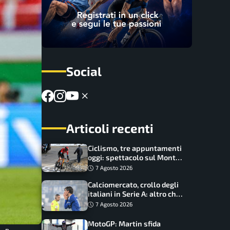
Social
Articoli recenti
Ciclismo, tre appuntamenti
oggi: spettacolo sul Mont
Ventoux, orari e come
7 Agosto 2026
vederli
Calciomercato, crollo degli
italiani in Serie A: altro che
svolta dopo il Mondiale
7 Agosto 2026
MotoGP: Martin sfida