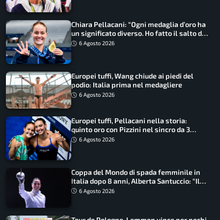
Chiara Pellacani: “Ogni medaglia d’oro ha
un significato diverso. Ho fatto il salto di
qualità”
6 Agosto 2026
Europei tuffi, Wang chiude ai piedi del
podio: Italia prima nel medagliere
6 Agosto 2026
Europei tuffi, Pellacani nella storia:
quinto oro con Pizzini nel sincro da 3
metri
6 Agosto 2026
Coppa del Mondo di spada femminile in
Italia dopo 8 anni, Alberta Santuccio: “Il
lavoro dà sempre i suoi frutti”
6 Agosto 2026
Tour de Pologne, Lemmen vince per pochi