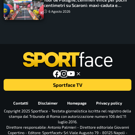
centimetri su Scaroni: maxi-caduta e
tappa accorciata
6 Agosto 2026
Sportface TV
Contatti
Disclaimer
Homepage
Privacy policy
Copyright 2025 Sportface - Testata giornalistica iscritta nel registro della
stampa dal Tribunale di Roma con autorizzazione numero 106 dell’11
luglio 2016.
Direttore responsabile: Antonio Palmieri - Direttore editoriale Giovanni
Copertino - Editore: Sportfacetv Srl Viale Augusto 79 - 80125 Napoli -