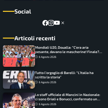
Social
Articoli recenti
Mondiali U20, Doualla: “C’era aria
pesante, davano le mascherine! Finale?
Non ho nulla da perdere”
6 Agosto 2026
Tutto l’orgoglio di Barelli: “L’Italia ha
scritto la storia”
6 Agosto 2026
Lo staff ufficiale di Mancini in Nazionale:
ci sono Oriali e Bonucci, confermato un
ritorno
6 Agosto 2026