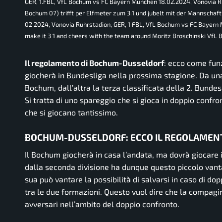
GER, 1.FBL, VfL Bochum vs FC Bayern München 18.02.2024, Vonovia Ru
Bochum 07) trifft per Elfmeter zum 3:1 und jubelt mit der Mannschaf
02 2024, Vonovia Ruhrstadion, GER, 1 FBL, VfL Bochum vs FC Bayern M
make it 3 1 and cheers with the team around Moritz Broschinski V
Il regolamento di Bochum-Dusseldorf
: ecco come funz
giocherà in Bundesliga nella prossima stagione. Da una
Bochum, dall’altra la terza classificata della 2. Bundes
Si tratta di uno spareggio che si gioca in doppio confr
che si giocano tantissimo.
BOCHUM-DUSSELDORF: ECCO IL REGOLAMEN
Il Bochum giocherà in casa l’andata, ma dovrà giocare 
dalla seconda divisione ha dunque questo piccolo van
sua può vantare la possibilità di salvarsi in caso di do
tra le due formazioni. Questo vuol dire che la compagi
avversari nell’ambito del doppio confronto.