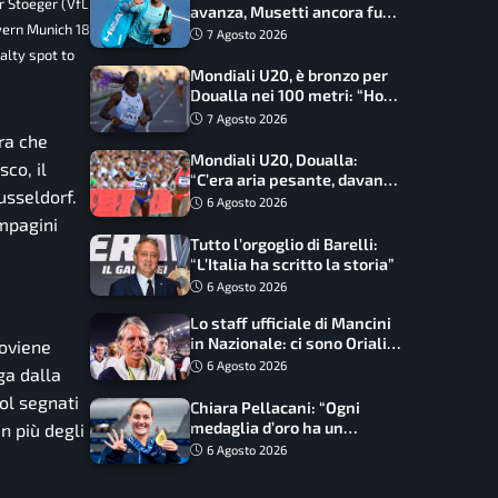
r Stoeger (VfL
avanza, Musetti ancora fuori
yern Munich 18
con Jodar
7 Agosto 2026
alty spot to
Mondiali U20, è bronzo per
Doualla nei 100 metri: “Ho
scacciato l’ansia”
7 Agosto 2026
ra che
Mondiali U20, Doualla:
co, il
“C’era aria pesante, davano
usseldorf.
le mascherine! Finale? Non
6 Agosto 2026
ho nulla da perdere”
ompagini
Tutto l’orgoglio di Barelli:
“L’Italia ha scritto la storia”
6 Agosto 2026
Lo staff ufficiale di Mancini
in Nazionale: ci sono Oriali e
roviene
Bonucci, confermato un
6 Agosto 2026
ga dalla
ritorno
gol segnati
Chiara Pellacani: “Ogni
medaglia d’oro ha un
n più degli
significato diverso. Ho fatto
6 Agosto 2026
il salto di qualità”