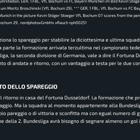
hrstadion, GER, 1.FBL, VfL Bochum vs FC Bayern München im Bild Kevin Stöge
t um Moritz Broschinski (VfL Bochum 29), *** GER, 1 FBL, VfL Bochum vs FC Ba
unich in the picture Kevin Stöger Stoeger VfL Bochum 07 scores from the pen
fL Bochum 29 , nordphotoxGmbHx xRauch nph00251
iona lo spareggio per stabilire la diciottesima e ultima squad
 parte la formazione arrivata terzultima nel campionato tedes
liga, la seconda divisione di Germania, vale a dire il Fortuna D
onto di andata e ritorno, con un vantaggio a testa per le due c
TO DELLO SPAREGGIO
il ritorno in casa del Fortuna Dusseldorf. La formazione che p
taggio. Ma la squadra al momento appartenente alla Bundesli
ppio pareggio o di vittoria e sconfitta ma con egual numero di 
ne della 2. Bundesliga avrà bisogno di segnare almeno un gol i