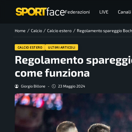
Federazioni
LIVE
Canali
/
/
/
Home
Calcio
Calcio estero
Regolamento spareggio Boch
CALCIO ESTERO
ULTIMI ARTICOLI
Regolamento spareggi
come funziona
Giorgio Billone
-
23 Maggio 2024