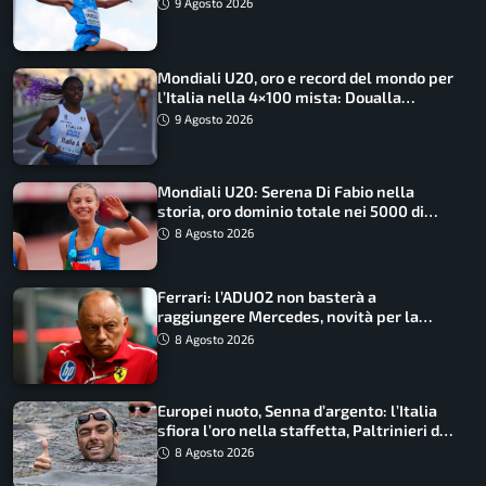
9 Agosto 2026
Mondiali U20, oro e record del mondo per
l’Italia nella 4×100 mista: Doualla
straordinaria
9 Agosto 2026
Mondiali U20: Serena Di Fabio nella
storia, oro dominio totale nei 5000 di
marcia
8 Agosto 2026
Ferrari: l’ADUO2 non basterà a
raggiungere Mercedes, novità per la
Macarena
8 Agosto 2026
Europei nuoto, Senna d’argento: l’Italia
sfiora l’oro nella staffetta, Paltrinieri da
urlo, il bilancio azzurro
8 Agosto 2026