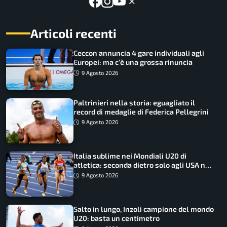
Articoli recenti
Ceccon annuncia 4 gare individuali agli
Europei: ma c’è una grossa rinuncia
9 Agosto 2026
Paltrinieri nella storia: eguagliato il
record di medaglie di Federica Pellegrini
9 Agosto 2026
Italia sublime nei Mondiali U20 di
atletica: seconda dietro solo agli USA nel
medagliere
9 Agosto 2026
Salto in lungo, Inzoli campione del mondo
U20: basta un centimetro