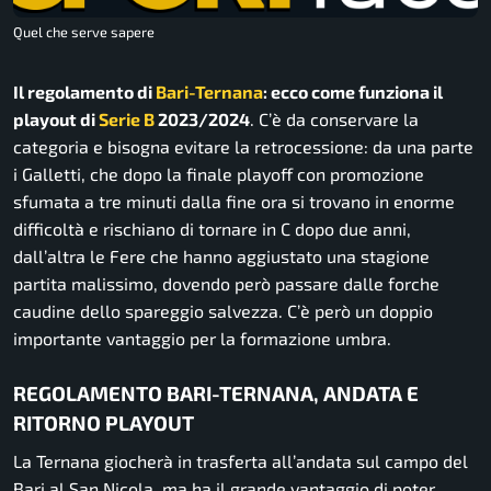
Quel che serve sapere
Il regolamento di
Bari-Ternana
: ecco come funziona il
playout di
Serie B
2023/2024
. C’è da conservare la
categoria e bisogna evitare la retrocessione: da una parte
i Galletti, che dopo la finale playoff con promozione
sfumata a tre minuti dalla fine ora si trovano in enorme
difficoltà e rischiano di tornare in C dopo due anni,
dall’altra le Fere che hanno aggiustato una stagione
partita malissimo, dovendo però passare dalle forche
caudine dello spareggio salvezza. C’è però un doppio
importante vantaggio per la formazione umbra.
REGOLAMENTO BARI-TERNANA, ANDATA E
RITORNO PLAYOUT
La Ternana giocherà in trasferta all’andata sul campo del
Bari al San Nicola, ma ha il grande vantaggio di poter