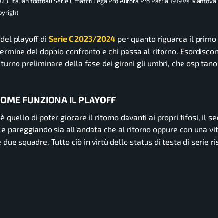
23, Italian football Serie C match Lega Pro Aurora Pro Patria 1919 vs Mantova
pyright
del playoff di
Serie C 2023/2024
per quanto riguarda il primo 
termine del doppio confronto e chi passa al ritorno. Esordisco
rno preliminare della fase dei gironi gli umbri, che ospitano 
OME FUNZIONA IL PLAYOFF
 quello di poter giocare il ritorno davanti ai propri tifosi, il 
 pareggiando sia all’andata che al ritorno oppure con una vit
e squadre. Tutto ciò in virtù dello status di testa di serie ri