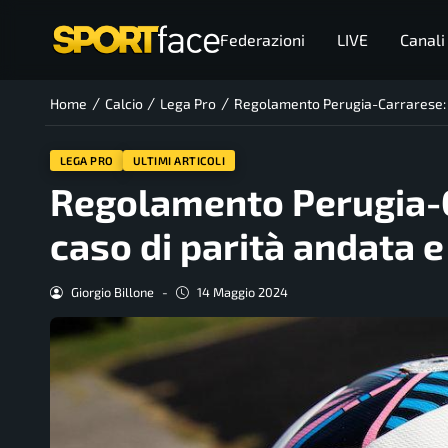
Federazioni
LIVE
Canali
/
/
/
Home
Calcio
Lega Pro
Regolamento Perugia-Carrarese: c
LEGA PRO
ULTIMI ARTICOLI
Regolamento Perugia-C
caso di parità andata e
Giorgio Billone
-
14 Maggio 2024