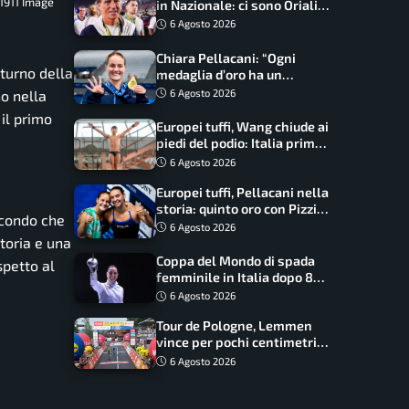
 1911 Image
in Nazionale: ci sono Oriali e
Bonucci, confermato un
6 Agosto 2026
ritorno
Chiara Pellacani: “Ogni
turno della
medaglia d’oro ha un
significato diverso. Ho fatto
6 Agosto 2026
no nella
il salto di qualità”
il primo
Europei tuffi, Wang chiude ai
piedi del podio: Italia prima
nel medagliere
6 Agosto 2026
Europei tuffi, Pellacani nella
storia: quinto oro con Pizzini
secondo che
nel sincro da 3 metri
6 Agosto 2026
toria e una
Coppa del Mondo di spada
spetto al
femminile in Italia dopo 8
anni, Alberta Santuccio: “Il
6 Agosto 2026
lavoro dà sempre i suoi
Tour de Pologne, Lemmen
frutti”
vince per pochi centimetri
su Scaroni: maxi-caduta e
6 Agosto 2026
tappa accorciata