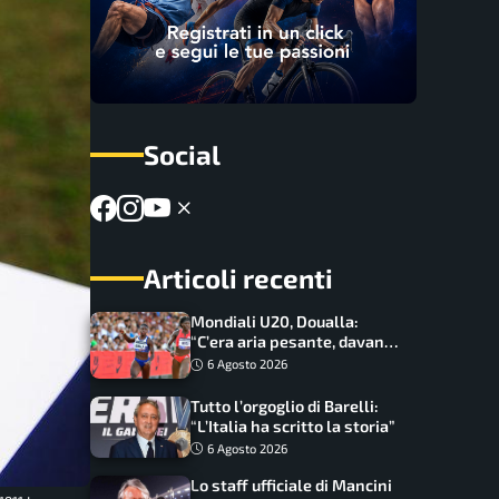
Social
Articoli recenti
Mondiali U20, Doualla:
“C’era aria pesante, davano
le mascherine! Finale? Non
6 Agosto 2026
ho nulla da perdere”
Tutto l’orgoglio di Barelli:
“L’Italia ha scritto la storia”
6 Agosto 2026
Lo staff ufficiale di Mancini