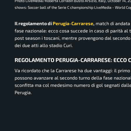
Photo LiveMedia/Roberta Corradin Busto Arsizio, Italy, October 14, 20
shows: Soccer ball of the Serie C championship LiveMedia - World Co
Il regolamento di
Perugia-Carrarese
,
match di andata 
fase nazionale: ecco cosa succede in caso di parità al 
post season i toscani, mentre provengono dal secondo tu
dei due atti allo stadio Curi.
REGOLAMENTO PERUGIA-CARRARESE: ECCO C
Va ricordato che la Carrarese ha due vantaggi: il primo è
possono avanzare al secondo turno della fase nazionale
sconfitta ma col medesimo numero di gol segnati dalle du
Perugia.