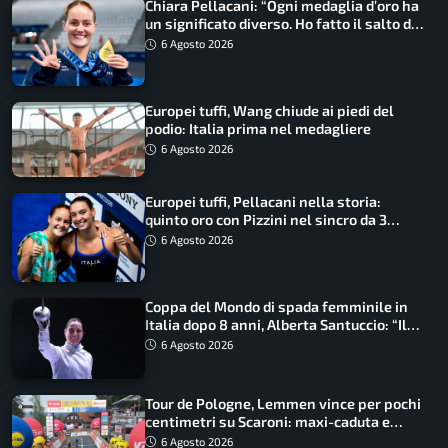
Chiara Pellacani: “Ogni medaglia d’oro ha
un significato diverso. Ho fatto il salto di
qualità”
6 Agosto 2026
Europei tuffi, Wang chiude ai piedi del
podio: Italia prima nel medagliere
6 Agosto 2026
Europei tuffi, Pellacani nella storia:
quinto oro con Pizzini nel sincro da 3
metri
6 Agosto 2026
Coppa del Mondo di spada femminile in
Italia dopo 8 anni, Alberta Santuccio: “Il
lavoro dà sempre i suoi frutti”
6 Agosto 2026
Tour de Pologne, Lemmen vince per pochi
centimetri su Scaroni: maxi-caduta e
tappa accorciata
6 Agosto 2026