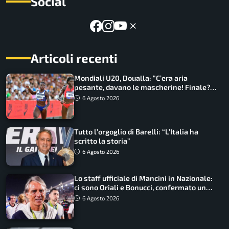
Social
Articoli recenti
Mondiali U20, Doualla: “C’era aria
pesante, davano le mascherine! Finale?
Non ho nulla da perdere”
6 Agosto 2026
Tutto l’orgoglio di Barelli: “L’Italia ha
scritto la storia”
6 Agosto 2026
Lo staff ufficiale di Mancini in Nazionale:
ci sono Oriali e Bonucci, confermato un
ritorno
6 Agosto 2026