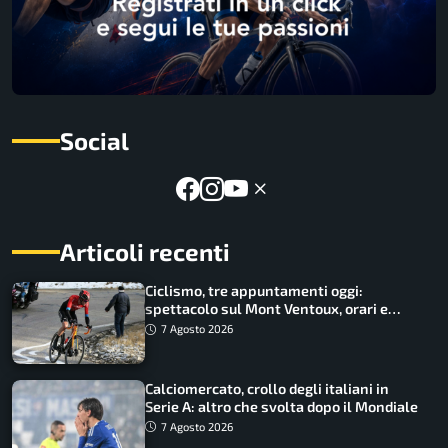
Social
Articoli recenti
Ciclismo, tre appuntamenti oggi:
spettacolo sul Mont Ventoux, orari e
come vederli
7 Agosto 2026
Calciomercato, crollo degli italiani in
Serie A: altro che svolta dopo il Mondiale
7 Agosto 2026