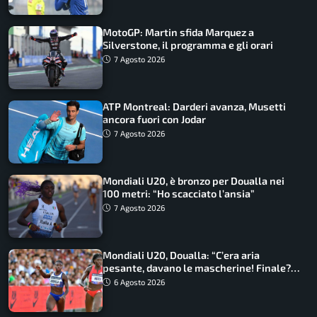
MotoGP: Martin sfida Marquez a
Silverstone, il programma e gli orari
7 Agosto 2026
ATP Montreal: Darderi avanza, Musetti
ancora fuori con Jodar
7 Agosto 2026
Mondiali U20, è bronzo per Doualla nei
100 metri: “Ho scacciato l’ansia”
7 Agosto 2026
Mondiali U20, Doualla: “C’era aria
pesante, davano le mascherine! Finale?
Non ho nulla da perdere”
6 Agosto 2026