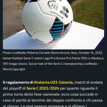
Photo LiveMedia/Roberta Corradin Busto Arsizio, Italy, October 14, 2023,
Italian football Serie C match Lega Pro Aurora Pro Patria 1919 vs Mantova
1911 Image shows: Soccer ball of the Serie C championship LiveMedia -
World Copyright
Il regolamento di
Atalanta U23-Catania
,
match di andata
del playoff di
Serie C 2023/2024
per quanto riguarda il
primo turno della fase nazionale: ecco cosa succede in
caso di parità al termine del doppio confronto e chi passa
al ritorno. La post season prosegue e si sfidano i