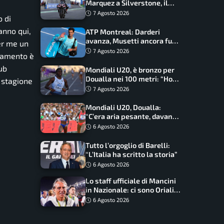
Marquez a Silverstone, il
programma e gli orari
7 Agosto 2026
o di
anno qui,
ATP Montreal: Darderi
avanza, Musetti ancora fuori
er me un
con Jodar
7 Agosto 2026
ngamento è
ub
Mondiali U20, è bronzo per
Doualla nei 100 metri: “Ho
a stagione
scacciato l’ansia”
7 Agosto 2026
Mondiali U20, Doualla:
“C’era aria pesante, davano
le mascherine! Finale? Non
6 Agosto 2026
ho nulla da perdere”
Tutto l’orgoglio di Barelli:
“L’Italia ha scritto la storia”
6 Agosto 2026
Lo staff ufficiale di Mancini
in Nazionale: ci sono Oriali e
Bonucci, confermato un
6 Agosto 2026
ritorno