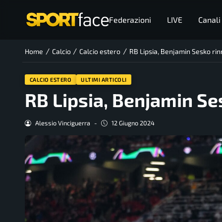
Federazioni
LIVE
Canali
/
/
/
Home
Calcio
Calcio estero
RB Lipsia, Benjamin Sesko rin
CALCIO ESTERO
ULTIMI ARTICOLI
RB Lipsia, Benjamin Se
Alessio Vinciguerra
-
12 Giugno 2024