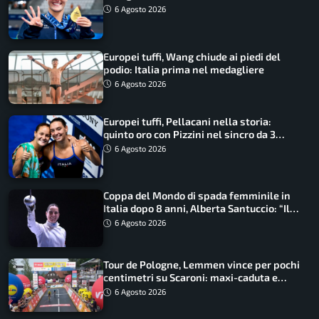
qualità”
6 Agosto 2026
Europei tuffi, Wang chiude ai piedi del
podio: Italia prima nel medagliere
6 Agosto 2026
Europei tuffi, Pellacani nella storia:
quinto oro con Pizzini nel sincro da 3
metri
6 Agosto 2026
Coppa del Mondo di spada femminile in
Italia dopo 8 anni, Alberta Santuccio: “Il
lavoro dà sempre i suoi frutti”
6 Agosto 2026
Tour de Pologne, Lemmen vince per pochi
centimetri su Scaroni: maxi-caduta e
tappa accorciata
6 Agosto 2026