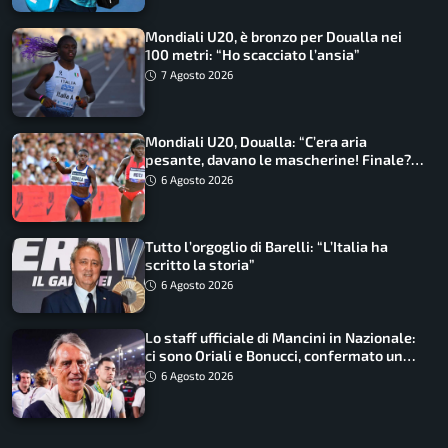
Mondiali U20, è bronzo per Doualla nei
100 metri: “Ho scacciato l’ansia”
7 Agosto 2026
Mondiali U20, Doualla: “C’era aria
pesante, davano le mascherine! Finale?
Non ho nulla da perdere”
6 Agosto 2026
Tutto l’orgoglio di Barelli: “L’Italia ha
scritto la storia”
6 Agosto 2026
Lo staff ufficiale di Mancini in Nazionale:
ci sono Oriali e Bonucci, confermato un
ritorno
6 Agosto 2026