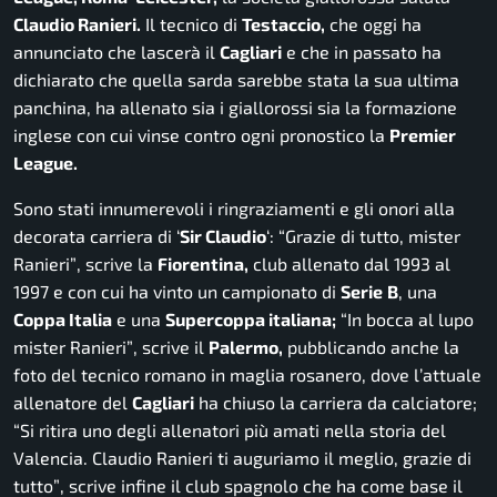
Claudio Ranieri.
Il tecnico di
Testaccio,
che oggi ha
annunciato che lascerà il
Cagliari
e che in passato ha
dichiarato che quella sarda sarebbe stata la sua ultima
panchina, ha allenato sia i giallorossi sia la formazione
inglese con cui vinse contro ogni pronostico la
Premier
League.
Sono stati innumerevoli i ringraziamenti e gli onori alla
decorata carriera di ‘
Sir Claudio
‘:
“Grazie di tutto, mister
Ranieri”
, scrive la
Fiorentina,
club allenato dal 1993 al
1997 e con cui ha vinto un campionato di
Serie
B
, una
Coppa Italia
e una
Supercoppa italiana;
“In bocca al lupo
mister Ranieri”
, scrive il
Palermo,
pubblicando anche la
foto del tecnico romano in maglia rosanero, dove l’attuale
allenatore del
Cagliari
ha chiuso la carriera da calciatore;
“Si ritira uno degli allenatori più amati nella storia del
Valencia. Claudio Ranieri ti auguriamo il meglio, grazie di
tutto”
, scrive infine il club spagnolo che ha come base il