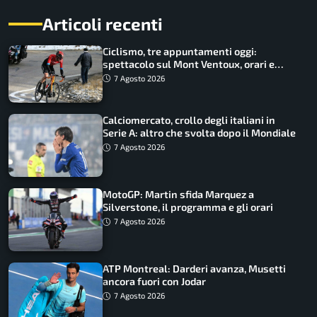
Articoli recenti
Ciclismo, tre appuntamenti oggi:
spettacolo sul Mont Ventoux, orari e
come vederli
7 Agosto 2026
Calciomercato, crollo degli italiani in
Serie A: altro che svolta dopo il Mondiale
7 Agosto 2026
MotoGP: Martin sfida Marquez a
Silverstone, il programma e gli orari
7 Agosto 2026
ATP Montreal: Darderi avanza, Musetti
ancora fuori con Jodar
7 Agosto 2026