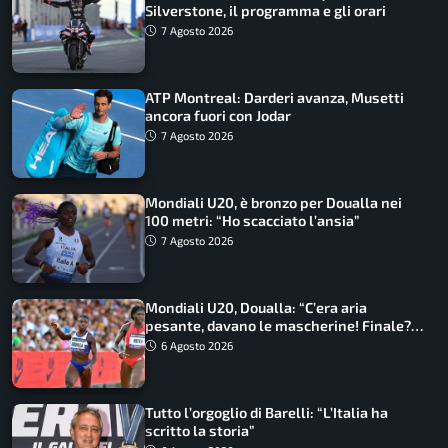
Silverstone, il programma e gli orari
7 Agosto 2026
ATP Montreal: Darderi avanza, Musetti
ancora fuori con Jodar
7 Agosto 2026
Mondiali U20, è bronzo per Doualla nei
100 metri: “Ho scacciato l’ansia”
7 Agosto 2026
Mondiali U20, Doualla: “C’era aria
pesante, davano le mascherine! Finale?
Non ho nulla da perdere”
6 Agosto 2026
Tutto l’orgoglio di Barelli: “L’Italia ha
scritto la storia”