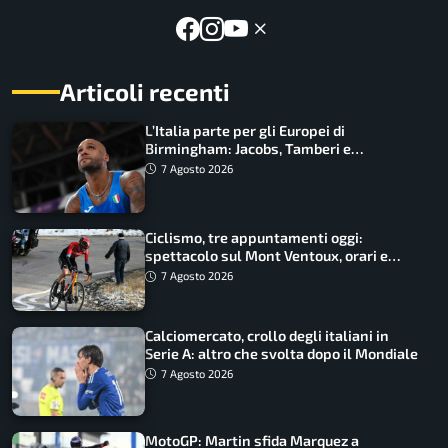
Articoli recenti
L’Italia parte per gli Europei di
Birmingham: Jacobs, Tamberi e
Battocletti guidano una spedizione
7 Agosto 2026
record
Ciclismo, tre appuntamenti oggi:
spettacolo sul Mont Ventoux, orari e
come vederli
7 Agosto 2026
Calciomercato, crollo degli italiani in
Serie A: altro che svolta dopo il Mondiale
7 Agosto 2026
MotoGP: Martin sfida Marquez a