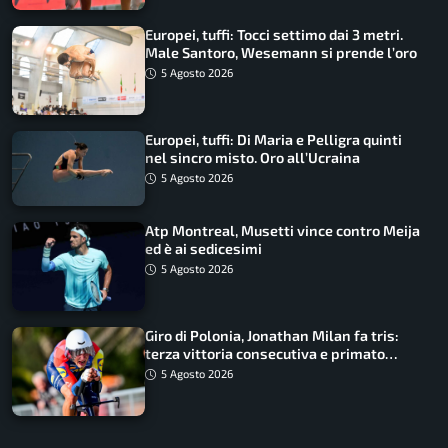
Europei, tuffi: Tocci settimo dai 3 metri.
Male Santoro, Wesemann si prende l’oro
5 Agosto 2026
Europei, tuffi: Di Maria e Pelligra quinti
nel sincro misto. Oro all’Ucraina
5 Agosto 2026
Atp Montreal, Musetti vince contro Meija
ed è ai sedicesimi
5 Agosto 2026
Giro di Polonia, Jonathan Milan fa tris:
terza vittoria consecutiva e primato
rafforzato
5 Agosto 2026