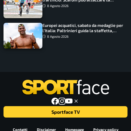
maglia di Lemmen
8 Agosto 2026
Europei acquatici, sabato da medaglie per
l’Italia: Paltrinieri guida la staffetta,
Barnabà sogna l’oro dalle grandi altezze
8 Agosto 2026
Sportface TV
Contatti
Disclaimer
Homepage
Privacy policy