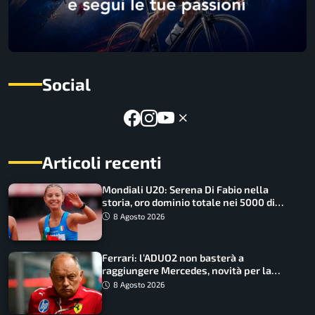
Social
Articoli recenti
Mondiali U20: Serena Di Fabio nella
storia, oro dominio totale nei 5000 di
marcia
8 Agosto 2026
Ferrari: l’ADUO2 non basterà a
raggiungere Mercedes, novità per la
Macarena
8 Agosto 2026