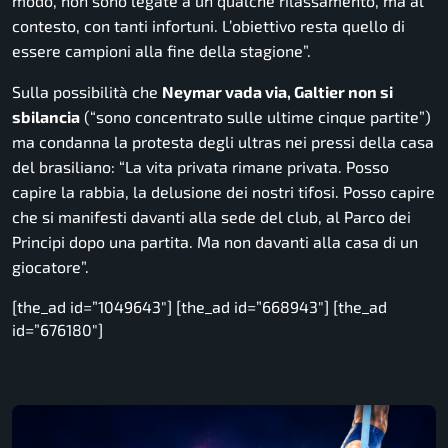
modo, non sono legate a un qualche rilassamento, ma al
contesto, con tanti infortuni. L’obiettivo resta quello di
essere campioni alla fine della stagione”.
Sulla possibilità che
Neymar vada via, Galtier non si
sbilancia
(
“sono concentrato sulle ultime cinque partite”
)
ma condanna la protesta degli ultras nei pressi della casa
del brasiliano:
“La vita privata rimane privata. Posso
capire la rabbia, la delusione dei nostri tifosi. Posso capire
che si manifesti davanti alla sede del club, al Parco dei
Principi dopo una partita. Ma non davanti alla casa di un
giocatore”.
[the_ad id=”1049643″] [the_ad id=”668943″] [the_ad
id=”676180″]