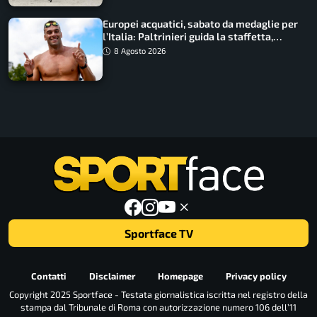
Europei acquatici, sabato da medaglie per
l’Italia: Paltrinieri guida la staffetta,
Barnabà sogna l’oro dalle grandi altezze
8 Agosto 2026
Sportface TV
Contatti
Disclaimer
Homepage
Privacy policy
Copyright 2025 Sportface - Testata giornalistica iscritta nel registro della
stampa dal Tribunale di Roma con autorizzazione numero 106 dell’11