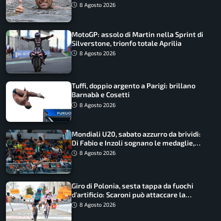
urlo, il bilancio azzurro
8 Agosto 2026
MotoGP: assolo di Martin nella Sprint di
Silverstone, trionfo totale Aprilia
8 Agosto 2026
Tuffi, doppio argento a Parigi: brillano
Barnabà e Cosetti
8 Agosto 2026
Mondiali U20, sabato azzurro da brividi:
Di Fabio e Inzoli sognano le medaglie,
Castellani e Succo in finale
8 Agosto 2026
Giro di Polonia, sesta tappa da fuochi
d’artificio: Scaroni può attaccare la
maglia di Lemmen
8 Agosto 2026