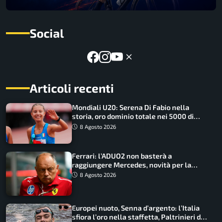
Social
Articoli recenti
Mondiali U20: Serena Di Fabio nella
storia, oro dominio totale nei 5000 di
marcia
8 Agosto 2026
Ferrari: l’ADUO2 non basterà a
raggiungere Mercedes, novità per la
Macarena
8 Agosto 2026
Europei nuoto, Senna d’argento: l’Italia
sfiora l’oro nella staffetta, Paltrinieri da