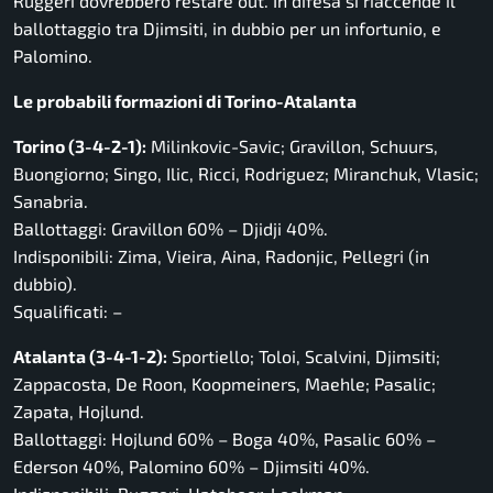
Ruggeri dovrebbero restare out. In difesa si riaccende il
ballottaggio tra Djimsiti, in dubbio per un infortunio, e
Palomino.
Le probabili formazioni di Torino-Atalanta
Torino (3-4-2-1):
Milinkovic-Savic; Gravillon, Schuurs,
Buongiorno; Singo, Ilic, Ricci, Rodriguez; Miranchuk, Vlasic;
Sanabria.
Ballottaggi: Gravillon 60% – Djidji 40%.
Indisponibili: Zima, Vieira, Aina, Radonjic, Pellegri (in
dubbio).
Squalificati: –
Atalanta (3-4-1-2):
Sportiello; Toloi, Scalvini, Djimsiti;
Zappacosta, De Roon, Koopmeiners, Maehle; Pasalic;
Zapata, Hojlund.
Ballottaggi: Hojlund 60% – Boga 40%, Pasalic 60% –
Ederson 40%, Palomino 60% – Djimsiti 40%.