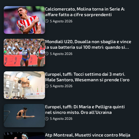
Calciomercato, Molina torna in Serie A:
affare fatto a cifre sorprendenti
5 Agosto 2026
Mondiali U20, Doualla non sbaglia e vince
la sua batteria sui 100 metri: quando si
disputano le finali
5 Agosto 2026
Europei, tuffi: Tocci settimo dai 3 metri.
Male Santoro, Wesemann si prende l’oro
5 Agosto 2026
Europei, tuffi: Di Maria e Pelligra quinti
nel sincro misto. Oro all’Ucraina
5 Agosto 2026
Atp Montreal, Musetti vince contro Meija