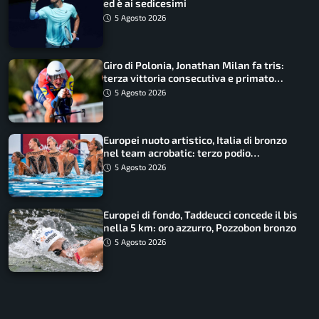
ed è ai sedicesimi
5 Agosto 2026
Giro di Polonia, Jonathan Milan fa tris:
terza vittoria consecutiva e primato
rafforzato
5 Agosto 2026
Europei nuoto artistico, Italia di bronzo
nel team acrobatic: terzo podio
consecutivo
5 Agosto 2026
Europei di fondo, Taddeucci concede il bis
nella 5 km: oro azzurro, Pozzobon bronzo
5 Agosto 2026