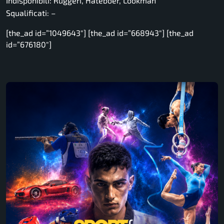
Indisponibili: Ruggeri, Hateboer, Lookman
Squalificati: –
[the_ad id=”1049643″] [the_ad id=”668943″] [the_ad
id=”676180″]