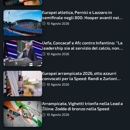
Europei atletica, Pernici e Lazzaro in
semifinale negli 800: Hooper avanti nei
100, fuori Tecuceanu
10 Agosto 2026
Uefa, Concacaf e Afc contro Infantino: “La
leadership sia al servizio del calcio, non
cerchi di dominarlo”
10 Agosto 2026
Europei arrampicata 2026, otto azzurri
convocati per la Speed: Randi e Zurloni
guidano l’Italia
10 Agosto 2026
Arrampicata, Vighetti trionfa nella Lead a
Žilina: Zodda di bronzo nella Speed
10 Agosto 2026