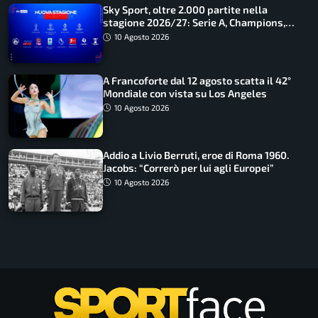
Sky Sport, oltre 2.000 partite nella
stagione 2026/27: Serie A, Champions,
Premier e tutte le novità
10 Agosto 2026
A Francoforte dal 12 agosto scatta il 42°
Mondiale con vista su Los Angeles
10 Agosto 2026
Addio a Livio Berruti, eroe di Roma 1960.
Jacobs: “Correrò per lui agli Europei”
10 Agosto 2026