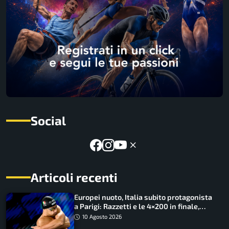
Social
Articoli recenti
Europei nuoto, Italia subito protagonista
a Parigi: Razzetti e le 4×200 in finale,
Quadarella domina gli 800
10 Agosto 2026