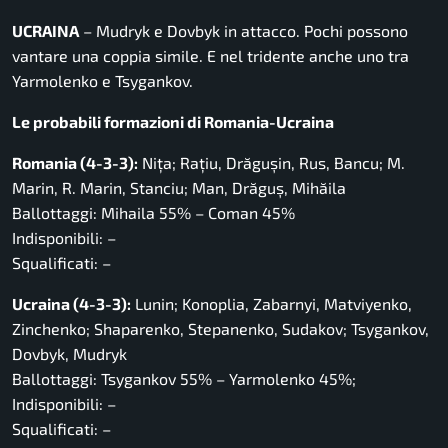
UCRAINA
– Mudryk e Dovbyk in attacco. Pochi possono
vantare una coppia simile. E nel tridente anche uno tra
Yarmolenko e Tsygankov.
Le probabili formazioni di Romania-Ucraina
Romania (4-3-3):
Nița; Rațiu, Drăgușin, Rus, Bancu; M.
Marin, R. Marin, Stanciu; Man, Drăguș, Mihăila
Ballottaggi: Mihaila 55% – Coman 45%
Indisponibili: –
Squalificati: –
Ucraina (4-3-3):
Lunin; Konoplia, Zabarnyi, Matviyenko,
Zinchenko; Shaparenko, Stepanenko, Sudakov; Tsygankov,
Dovbyk, Mudryk
Ballottaggi: Tsygankov 55% – Yarmolenko 45%;
Indisponibili: –
Squalificati: –