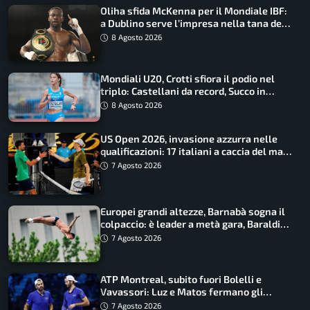
Oliha sfida McKenna per il Mondiale IBF:
a Dublino serve l’impresa nella tana del
lupo
8 Agosto 2026
Mondiali U20, Crotti sfiora il podio nel
triplo: Castellani da record, Succo in
finale
8 Agosto 2026
US Open 2026, invasione azzurra nelle
qualificazioni: 17 italiani a caccia del main
draw
7 Agosto 2026
Europei grandi altezze, Barnabà sogna il
colpaccio: è leader a metà gara, Baraldi
ancora in corsa
7 Agosto 2026
ATP Montreal, subito fuori Bolelli e
Vavassori: Luz e Matos fermano gli
azzurri
7 Agosto 2026