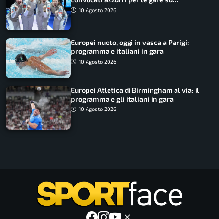
SportFaceTV
10 Agosto 2026
Europei nuoto, oggi in vasca a Parigi:
programma e italiani in gara
10 Agosto 2026
Europei Atletica di Birmingham al via: il
programma e gli italiani in gara
10 Agosto 2026