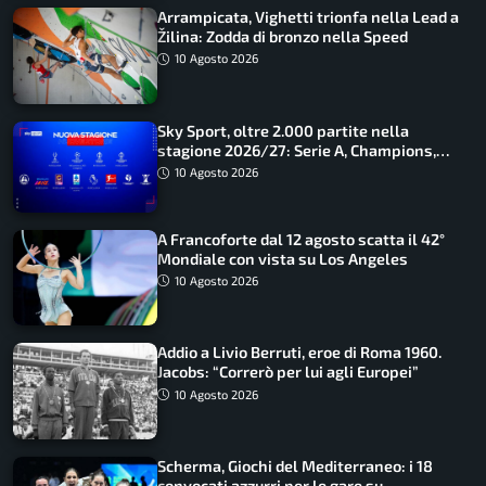
Arrampicata, Vighetti trionfa nella Lead a
Žilina: Zodda di bronzo nella Speed
10 Agosto 2026
Sky Sport, oltre 2.000 partite nella
stagione 2026/27: Serie A, Champions,
Premier e tutte le novità
10 Agosto 2026
A Francoforte dal 12 agosto scatta il 42°
Mondiale con vista su Los Angeles
10 Agosto 2026
Addio a Livio Berruti, eroe di Roma 1960.
Jacobs: “Correrò per lui agli Europei”
10 Agosto 2026
Scherma, Giochi del Mediterraneo: i 18
convocati azzurri per le gare su