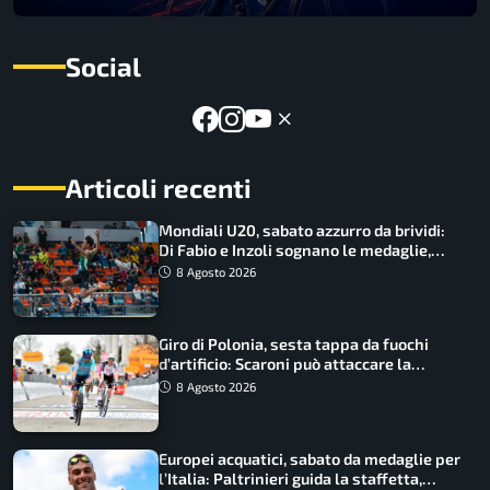
Social
Articoli recenti
Mondiali U20, sabato azzurro da brividi:
Di Fabio e Inzoli sognano le medaglie,
Castellani e Succo in finale
8 Agosto 2026
Giro di Polonia, sesta tappa da fuochi
d’artificio: Scaroni può attaccare la
maglia di Lemmen
8 Agosto 2026
Europei acquatici, sabato da medaglie per
l’Italia: Paltrinieri guida la staffetta,