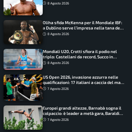
Barnabà sogna l’oro dalle grandi altezze
8 Agosto 2026
Oliha sfida McKenna per il Mondiale IBF:
a Dublino serve l’impresa nella tana del
lupo
8 Agosto 2026
Mondiali U20, Crotti sfiora il podio nel
triplo: Castellani da record, Succo in
finale
8 Agosto 2026
US Open 2026, invasione azzurra nelle
qualificazioni: 17 italiani a caccia del main
draw
7 Agosto 2026
Europei grandi altezze, Barnabà sogna il
colpaccio: è leader a metà gara, Baraldi
ancora in corsa
7 Agosto 2026