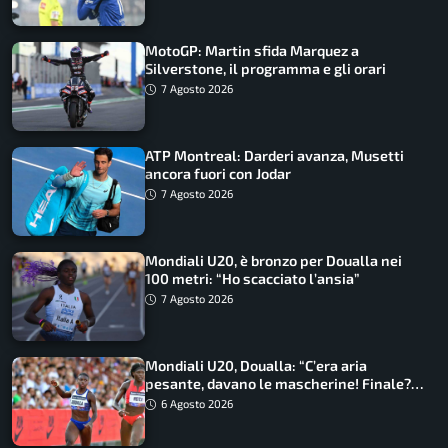
MotoGP: Martin sfida Marquez a
Silverstone, il programma e gli orari
7 Agosto 2026
ATP Montreal: Darderi avanza, Musetti
ancora fuori con Jodar
7 Agosto 2026
Mondiali U20, è bronzo per Doualla nei
100 metri: “Ho scacciato l’ansia”
7 Agosto 2026
Mondiali U20, Doualla: “C’era aria
pesante, davano le mascherine! Finale?
Non ho nulla da perdere”
6 Agosto 2026