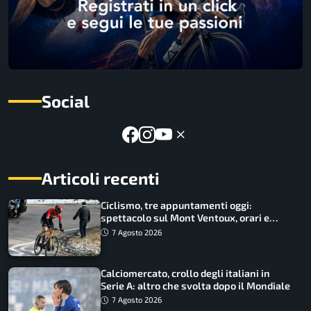
Social
Articoli recenti
Ciclismo, tre appuntamenti oggi:
spettacolo sul Mont Ventoux, orari e
come vederli
7 Agosto 2026
Calciomercato, crollo degli italiani in
Serie A: altro che svolta dopo il Mondiale
7 Agosto 2026