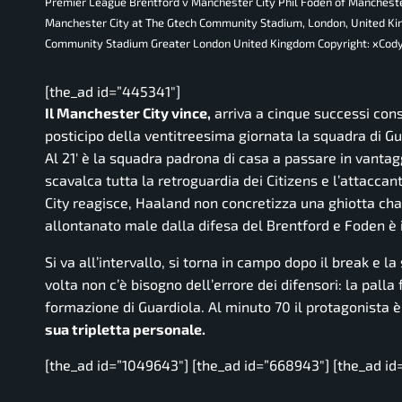
Premier League Brentford v Manchester City Phil Foden of Manchester
Manchester City at The Gtech Community Stadium, London, United K
Community Stadium Greater London United Kingdom Copyright: xCo
[the_ad id=”445341″]
Il Manchester City vince,
arriva a cinque successi cons
posticipo della ventitreesima giornata la squadra di Gua
Al 21′ è la squadra padrona di casa a passare in vanta
scavalca tutta la retroguardia dei Citizens e l’attaccan
City reagisce, Haaland non concretizza una ghiotta cha
allontanato male dalla difesa del Brentford e Foden è il
Si va all’intervallo, si torna in campo dopo il break e 
volta non c’è bisogno dell’errore dei difensori: la palla
formazione di Guardiola. Al minuto 70 il protagonista è
sua tripletta personale.
[the_ad id=”1049643″] [the_ad id=”668943″] [the_ad id