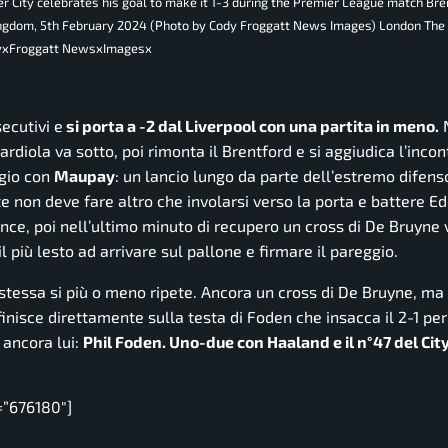
 City celebrates his goal to make it 1-3 during the Premier League match Bre
ingdom, 5th February 2024 (Photo by Cody Froggatt News Images) London The
dyxFroggatt NewsxImagesx
ecutivi e
si porta a -2 dal Liverpool con una partita in meno.
rdiola va sotto, poi rimonta il Brentford e si aggiudica l’incont
ggio con
Maupay
: un lancio lungo da parte dell’estremo difen
te non deve fare altro che involarsi verso la porta e battere Ed
nce, poi nell’ultimo minuto di recupero un cross di De Bruyne 
 più lesto ad arrivare sul pallone e firmare il pareggio.
la stessa si più o meno ripete. Ancora un cross di De Bruyne, m
 finisce direttamente sulla testa di Foden che insacca il 2-1 per
 ancora lui:
Phil Foden. Uno-due con Haaland e il n°47 del Cit
=”676180″]