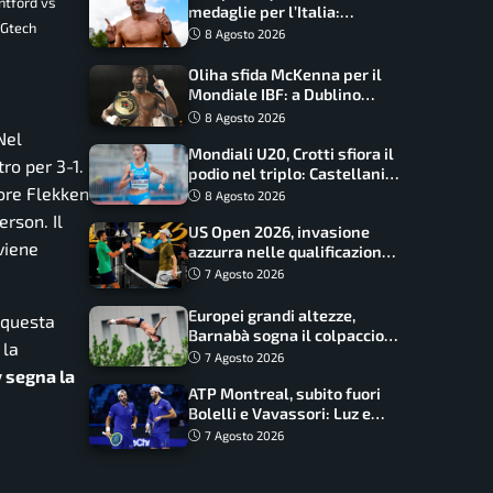
ntford vs
medaglie per l’Italia:
 Gtech
Paltrinieri guida la staffetta,
8 Agosto 2026
Barnabà sogna l’oro dalle
grandi altezze
Oliha sfida McKenna per il
Mondiale IBF: a Dublino
serve l’impresa nella tana
8 Agosto 2026
del lupo
Nel
Mondiali U20, Crotti sfiora il
ro per 3-1.
podio nel triplo: Castellani
sore Flekken
da record, Succo in finale
8 Agosto 2026
erson. Il
US Open 2026, invasione
viene
azzurra nelle qualificazioni:
17 italiani a caccia del main
7 Agosto 2026
draw
Europei grandi altezze,
a questa
Barnabà sogna il colpaccio:
 la
è leader a metà gara, Baraldi
7 Agosto 2026
ancora in corsa
y segna la
ATP Montreal, subito fuori
Bolelli e Vavassori: Luz e
Matos fermano gli azzurri
7 Agosto 2026