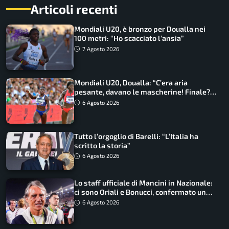
Articoli recenti
Mondiali U20, è bronzo per Doualla nei
100 metri: “Ho scacciato l’ansia”
7 Agosto 2026
Mondiali U20, Doualla: “C’era aria
pesante, davano le mascherine! Finale?
Non ho nulla da perdere”
6 Agosto 2026
Tutto l’orgoglio di Barelli: “L’Italia ha
scritto la storia”
6 Agosto 2026
Lo staff ufficiale di Mancini in Nazionale:
ci sono Oriali e Bonucci, confermato un
ritorno
6 Agosto 2026