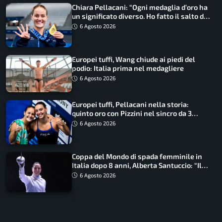
Chiara Pellacani: “Ogni medaglia d’oro ha
un significato diverso. Ho fatto il salto di
qualità”
6 Agosto 2026
Europei tuffi, Wang chiude ai piedi del
podio: Italia prima nel medagliere
6 Agosto 2026
Europei tuffi, Pellacani nella storia:
quinto oro con Pizzini nel sincro da 3
metri
6 Agosto 2026
Coppa del Mondo di spada femminile in
Italia dopo 8 anni, Alberta Santuccio: “Il
lavoro dà sempre i suoi frutti”
6 Agosto 2026