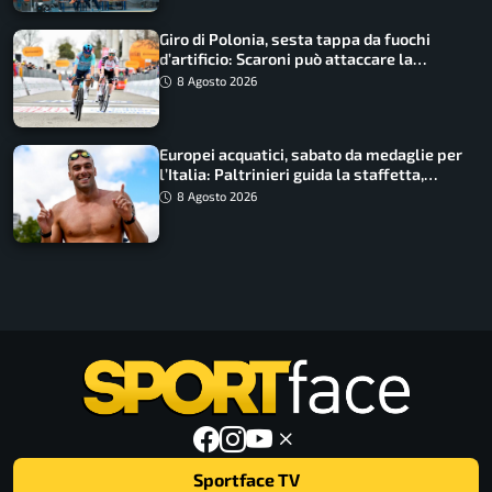
Giro di Polonia, sesta tappa da fuochi
d’artificio: Scaroni può attaccare la
maglia di Lemmen
8 Agosto 2026
Europei acquatici, sabato da medaglie per
l’Italia: Paltrinieri guida la staffetta,
Barnabà sogna l’oro dalle grandi altezze
8 Agosto 2026
Sportface TV