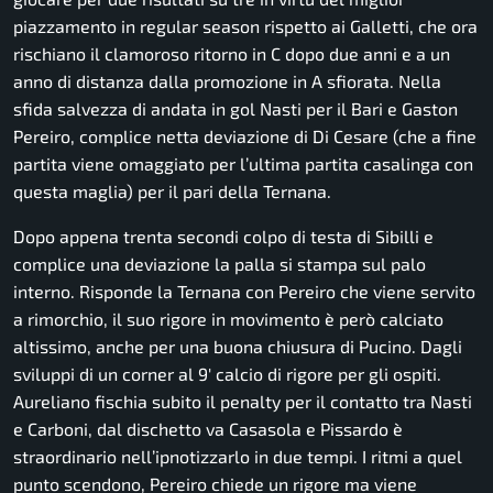
piazzamento in regular season rispetto ai Galletti, che ora
rischiano il clamoroso ritorno in C dopo due anni e a un
anno di distanza dalla promozione in A sfiorata. Nella
sfida salvezza di andata in gol Nasti per il Bari e Gaston
Pereiro, complice netta deviazione di Di Cesare (che a fine
partita viene omaggiato per l’ultima partita casalinga con
questa maglia) per il pari della Ternana.
Dopo appena trenta secondi colpo di testa di Sibilli e
complice una deviazione la palla si stampa sul palo
interno. Risponde la Ternana con Pereiro che viene servito
a rimorchio, il suo rigore in movimento è però calciato
altissimo, anche per una buona chiusura di Pucino. Dagli
sviluppi di un corner al 9′ calcio di rigore per gli ospiti.
Aureliano fischia subito il penalty per il contatto tra Nasti
e Carboni, dal dischetto va Casasola e Pissardo è
straordinario nell’ipnotizzarlo in due tempi. I ritmi a quel
punto scendono, Pereiro chiede un rigore ma viene