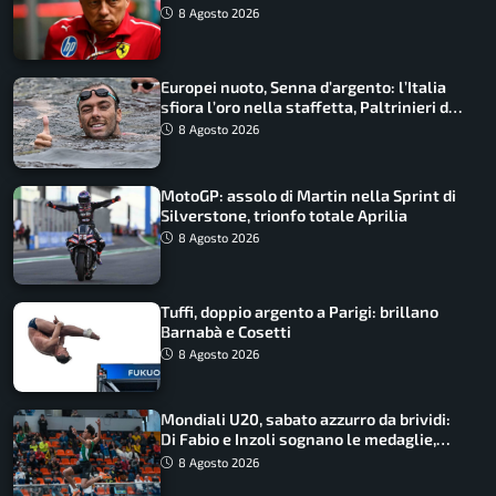
Macarena
8 Agosto 2026
Europei nuoto, Senna d’argento: l’Italia
sfiora l’oro nella staffetta, Paltrinieri da
urlo, il bilancio azzurro
8 Agosto 2026
MotoGP: assolo di Martin nella Sprint di
Silverstone, trionfo totale Aprilia
8 Agosto 2026
Tuffi, doppio argento a Parigi: brillano
Barnabà e Cosetti
8 Agosto 2026
Mondiali U20, sabato azzurro da brividi:
Di Fabio e Inzoli sognano le medaglie,
Castellani e Succo in finale
8 Agosto 2026