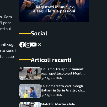
n
. Gara
7) poco
nti sul
Social
unti sugli
rto sono i
to il suo
Articoli recenti
Ciclismo, tre appuntamenti
oggi: spettacolo sul Mont
Ventoux, orari e come
7 Agosto 2026
vederli
Calciomercato, crollo degli
italiani in Serie A: altro che
svolta dopo il Mondiale
7 Agosto 2026
MotoGP: Martin sfida