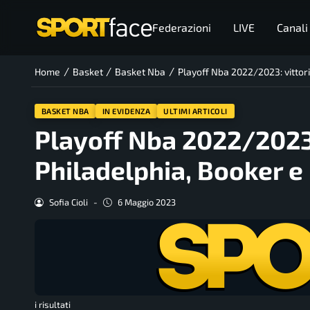
Federazioni
LIVE
Canali
/
/
/
Home
Basket
Basket Nba
Playoff Nba 2022/2023: vittori
BASKET NBA
IN EVIDENZA
ULTIMI ARTICOLI
Playoff Nba 2022/2023: 
Philadelphia, Booker e
Sofia Cioli
-
6 Maggio 2023
i risultati