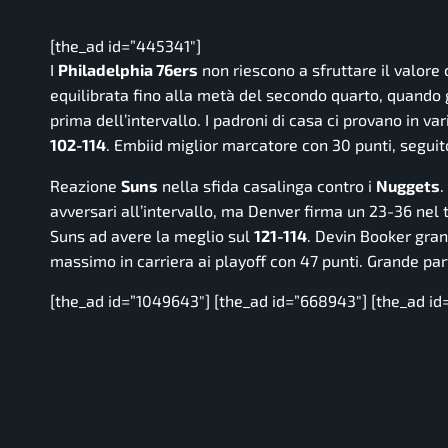
[the_ad id=”445341″]
I
Philadelphia 76ers
non riescono a sfruttare il valor
equilibrata fino alla metà del secondo quarto, quando 
prima dell’intervallo. I padroni di casa ci provano in va
102-114
. Embiid miglior marcatore con 30 punti, segui
Reazione
Suns
nella sfida casalinga contro i
Nuggets
.
avversari all’intervallo, ma Denver firma un 23-36 nel 
Suns ad avere la meglio sul
121-114
. Devin Booker gran
massimo in carriera ai playoff con 47 punti. Grande par
[the_ad id=”1049643″] [the_ad id=”668943″] [the_ad id