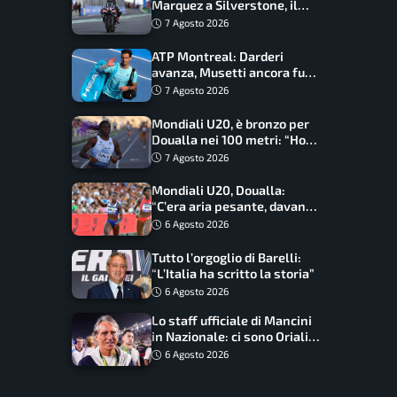
Marquez a Silverstone, il
programma e gli orari
7 Agosto 2026
ATP Montreal: Darderi
avanza, Musetti ancora fuori
con Jodar
7 Agosto 2026
Mondiali U20, è bronzo per
Doualla nei 100 metri: “Ho
scacciato l’ansia”
7 Agosto 2026
Mondiali U20, Doualla:
“C’era aria pesante, davano
le mascherine! Finale? Non
6 Agosto 2026
ho nulla da perdere”
Tutto l’orgoglio di Barelli:
“L’Italia ha scritto la storia”
6 Agosto 2026
Lo staff ufficiale di Mancini
in Nazionale: ci sono Oriali e
Bonucci, confermato un
6 Agosto 2026
ritorno